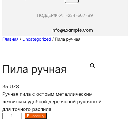
e
a
ПОДДЕРЖКА: 1-234-567-89
r
c
Info@example.com
h
Главная
/
Uncategorized
/ Пила ручная
Пила ручная
35
UZS
Ручная пила с острым металлическим
лезвием и удобной деревянной рукояткой
для точного распила.
К
В корзину
о