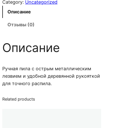
л
Category:
Uncategorized
и
Описание
ч
е
Отзывы (0)
с
т
Описание
в
о
т
о
Ручная пила с острым металлическим
в
лезвием и удобной деревянной рукояткой
а
для точного распила.
р
а
Related products
П
и
л
а