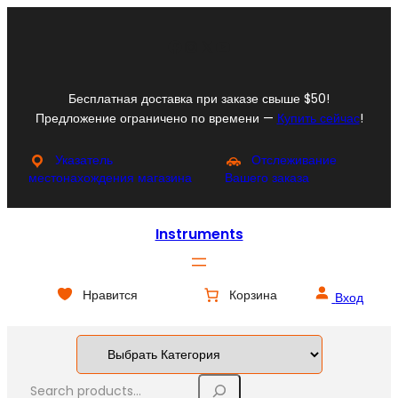
Перейти
к
Facebook
Instagram
X
YouTube
содержимому
Бесплатная доставка при заказе свыше $50!
Предложение ограничено по времени —
Купить сейчас
!
Указатель
Отслеживание
местонахождения магазина
Вашего заказа
Instruments
Нравится
Корзина
Вход
S