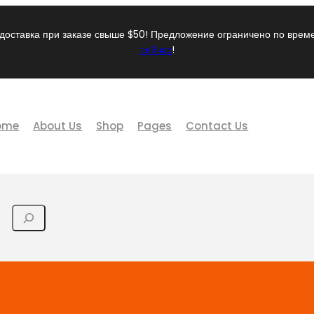
доставка при заказе свыше $50! Предложение ограничено по вре
сейчас
!
ome
About Us
Shop
Pages
Contact Us