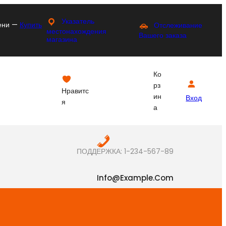
Указатель
мени —
Купить
Отслеживание
местонахождения
Вашего заказа
магазина
Ко
рз
Нравитс
ин
Вход
я
а
ПОДДЕРЖКА: 1-234-567-89
Info@example.com