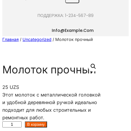
e
a
ПОДДЕРЖКА: 1-234-567-89
r
c
Info@example.com
h
Главная
/
Uncategorized
/ Молоток прочный
Молоток прочный
25
UZS
Этот молоток с металлической головкой
и удобной деревянной ручкой идеально
подходит для любых строительных и
ремонтных работ.
К
В корзину