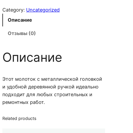
о
л
Category:
Uncategorized
и
Описание
ч
е
Отзывы (0)
с
т
Описание
в
о
т
о
Этот молоток с металлической головкой
в
и удобной деревянной ручкой идеально
а
подходит для любых строительных и
р
ремонтных работ.
а
М
Related products
о
л