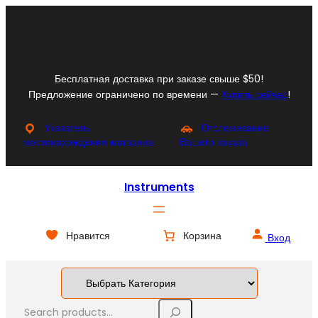
Перейти
к
Facebook
Instagram
X
YouTube
содержимому
Бесплатная доставка при заказе свыше $50!
Предложение ограничено по времени —
Купить сейчас
!
Указатель
Отслеживание
местонахождения магазина
Вашего заказа
Instruments
Нравится
Корзина
Вход
S