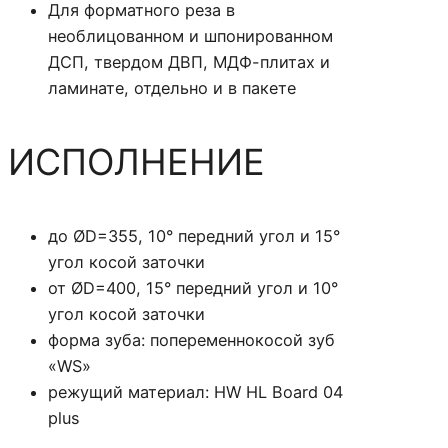
Для форматного реза в
O
необлицованном и шпонированном
Д
ДСП, твердом ДВП, МДФ-плитах и
И
ламинате, отдельно и в пакете
С
К
ИСПОЛНЕНИЕ
О
В
Ы
Е
до ØD=355, 10° передний угол и 15°
П
угол косой заточки
И
от ØD=400, 15° передний угол и 10°
Л
угол косой заточки
Ы
форма зуба: попеременнокосой зуб
H
«WS»
W
режущий материал: HW HL Board 04
Д
plus
Л