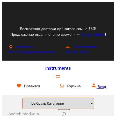
Перейти
к
Facebook
Instagram
X
YouTube
содержимому
Бесплатная доставка при заказе свыше $50!
Предложение ограничено по времени —
Купить сейчас
!
Указатель
Отслеживание
местонахождения магазина
Вашего заказа
Instruments
Нравится
Корзина
Вход
S