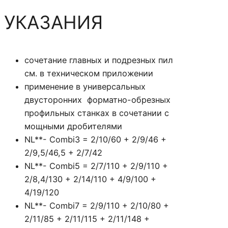
Я
УКАЗАНИЯ
Р
А
С
сочетание главных и подрезных пил
К
см. в техническом приложении
Р
применение в универсальных
О
двусторонних форматно-обрезных
Я
профильных станках в сочетании с
П
мощными дробителями
Л
NL**- Combi3 = 2/10/60 + 2/9/46 +
И
2/9,5/46,5 + 2/7/42
Т
NL**- Combi5 = 2/7/110 + 2/9/110 +
,
2/8,4/130 + 2/14/110 + 4/9/100 +
U
4/19/120
-
NL**- Combi7 = 2/9/110 + 2/10/80 +
C
2/11/85 + 2/11/115 + 2/11/148 +
U