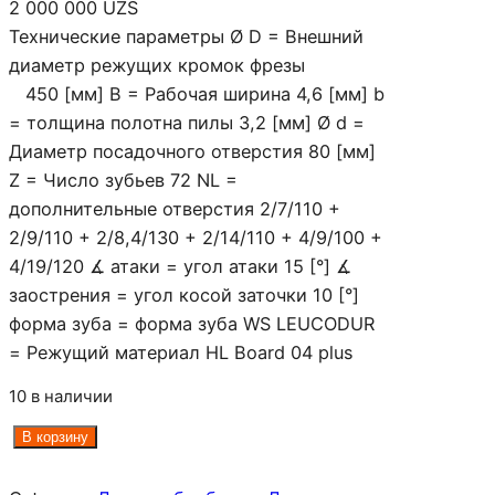
2 000 000
UZS
Технические параметры Ø D = Внешний
диаметр режущих кромок фрезы
450 [мм] B = Рабочая ширина 4,6 [мм] b
= толщина полотна пилы 3,2 [мм] Ø d =
Диаметр посадочного отверстия 80 [мм]
Z = Число зубьев 72 NL =
дополнительные отверстия 2/7/110 +
2/9/110 + 2/8,4/130 + 2/14/110 + 4/9/100 +
4/19/120 ∡ атаки = угол атаки 15 [°] ∡
заострения = угол косой заточки 10 [°]
форма зуба = форма зуба WS LEUCODUR
= Режущий материал HL Board 04 plus
10 в наличии
К
В корзину
о