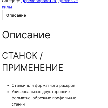
л
Category:
Деревообработка
, 
Дисковые
и
пилы
ч
Описание
е
с
Описание
т
в
о
т
СТАНОК /
о
в
ПРИМЕНЕНИЕ
а
р
а
Станки для форматного раскроя
L
Универсальные двусторонние
E
форматно-обрезные профильные
U
станки
C