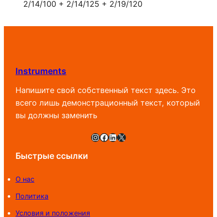
2/14/100 + 2/14/125 + 2/19/120
T
"
W
S
"
/
Instruments
1
Напишите свой собственный текст здесь. Это
9
всего лишь демонстрационный текст, который
2
вы должны заменить
8
3
Instagram
Facebook
LinkedIn
X
8
Быстрые ссылки
О нас
Политика
Условия и положения