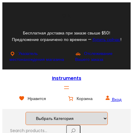
Перейти
к
Facebook
Instagram
X
YouTube
содержимому
Бесплатная доставка при заказе свыше $50!
Предложение ограничено по времени —
Купить сейчас
!
Указатель
Отслеживание
местонахождения магазина
Вашего заказа
Instruments
Нравится
Корзина
Вход
S