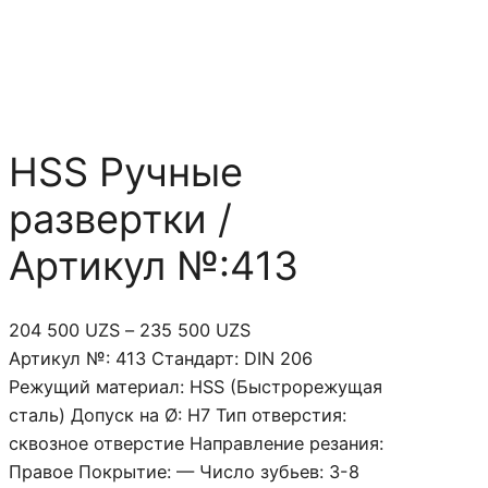
HSS Ручные
развертки /
Артикул №:413
Д
204 500
UZS
–
235 500
UZS
и
Артикул №: 413 Стандарт: DIN 206
а
Режущий материал: HSS (Быстрорежущая
п
сталь) Допуск на Ø: H7 Тип отверстия:
а
сквозное отверстие Направление резания:
з
Правое Покрытие: — Число зубьев: 3-8