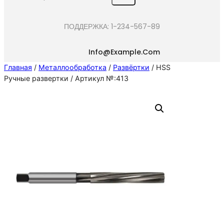
e
a
ПОДДЕРЖКА: 1-234-567-89
r
c
Info@example.com
h
Главная
/
Металлообработка
/
Развёртки
/ HSS
Ручные развертки / Артикул №:413