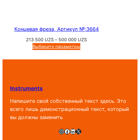
Концевая фреза, Артикул №:3664
Диапазон
213 500
UZS
–
500 000
UZS
цен:
Выберите параметры
213
500 UZS
–
500
000 UZS
Instruments
Напишите свой собственный текст здесь. Это
всего лишь демонстрационный текст, который
вы должны заменить
Instagram
Facebook
LinkedIn
X