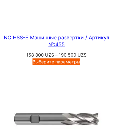
NC HSS-E Машинные развертки / Артикул
№:455
Диапазон
158 800
UZS
–
190 500
UZS
цен:
Выберите параметры
158
800 UZS
–
190
500 UZS