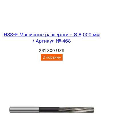
к
и
/
А
р
HSS-E Машинные развертки – Ø 8,000 мм
/ Артикул №:468
т
и
261 800
UZS
к
В корзину
у
л
№
:
4
1
3