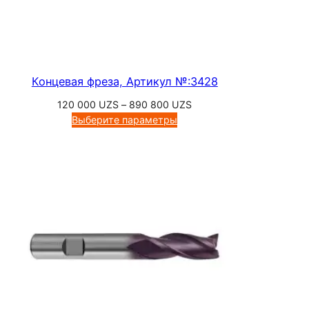
Концевая фреза, Артикул №:3428
Диапазон
120 000
UZS
–
890 800
UZS
цен:
Выберите параметры
120
000 UZS
–
890
800 UZS