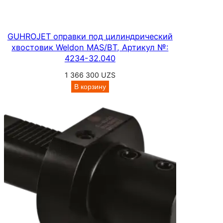
GUHROJET оправки под цилиндрический
хвостовик Weldon MAS/BT, Артикул №:
4234-32.040
1 366 300
UZS
В корзину