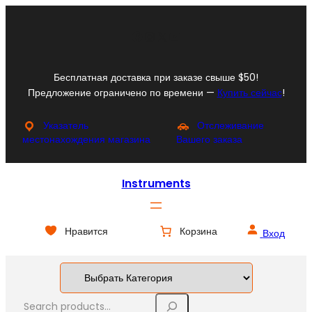
Перейти
к
Facebook
Instagram
X
YouTube
содержимому
Бесплатная доставка при заказе свыше $50!
Предложение ограничено по времени —
Купить сейчас
!
Указатель
Отслеживание
местонахождения магазина
Вашего заказа
Instruments
Нравится
Корзина
Вход
S