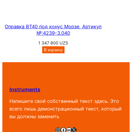
Оправка BT40 под конус Морзе, Артикул
№:4239-3.040
1 347 800
UZS
В корзину
Instruments
Напишите свой собственный текст здесь. Это
всего лишь демонстрационный текст, который
вы должны заменить
Instagram
Facebook
LinkedIn
X