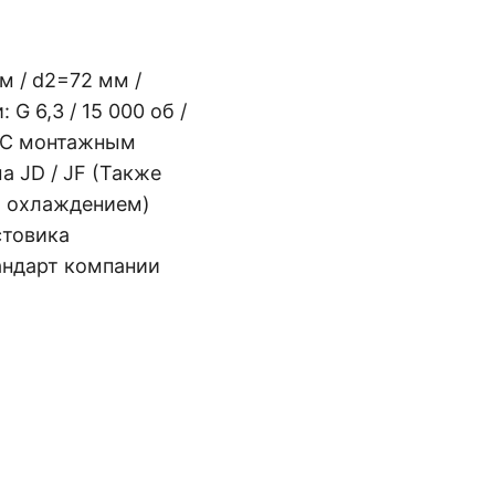
м / d2=72 мм /
G 6,3 / 15 000 об /
2 С монтажным
 JD / JF (Также
м охлаждением)
стовика
андарт компании