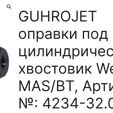
GUHROJET
оправки под
цилиндриче
хвостовик W
MAS/BT, Арт
№: 4234-32.