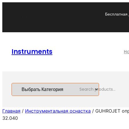
Перейти
к
Бесплатная 
Facebook
Instagram
X
YouTube
содержимому
Instruments
H
S
e
a
Главная
/
Инструментальная оснастка
/ GUHROJET опр
r
32.040
c
h