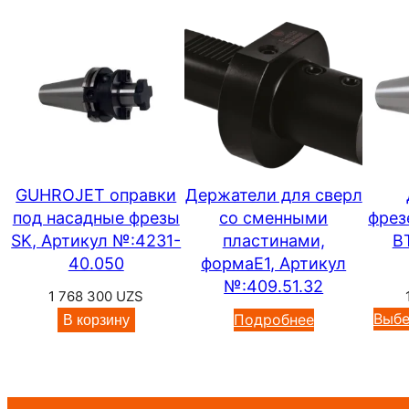
GUHROJET оправки
Держатели для сверл
под насадные фрезы
со сменными
фрез
SK, Артикул №:4231-
пластинами,
B
40.050
формаЕ1, Артикул
№:409.51.32
1 768 300
UZS
Выбе
Подробнее
В корзину