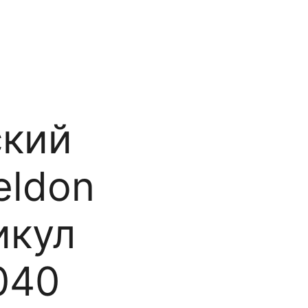
ский
eldon
икул
040