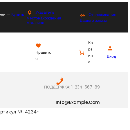
Указатель
мени —
Купить
Отслеживание
местонахождения
Вашего заказа
магазина
Ко
рз
Нравитс
ин
Вход
я
а
ПОДДЕРЖКА: 1-234-567-89
Info@example.com
ртикул №: 4234-