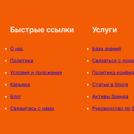
E
T
о
Быстрые ссылки
Услуги
п
р
а
О нас
База знаний
в
Политика
Связаться с под
к
и
Условия и положения
Политика конфи
п
Карьера
Статьи в блоге
о
Блог
Активы бренда
д
ц
Свяжитесь с нами
Руководство по 
и
л
и