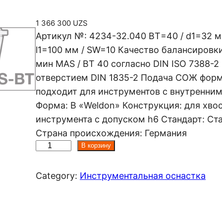
1 366 300
UZS
Артикул №: 4234-32.040 BT=40 / d1=32 м
l1=100 мм / SW=10 Качество балансировки: 
мин MAS / BT 40 согласно DIN ISO 7388-
отверстием DIN 1835-2 Подача СОЖ форма
подходит для инструментов с внутренни
Форма: B «Weldon» Конструкция: для хво
инструмента с допуском h6 Стандарт: Ст
Страна происхождения: Германия
К
В корзину
о
л
Category:
Инструментальная оснастка
и
ч
е