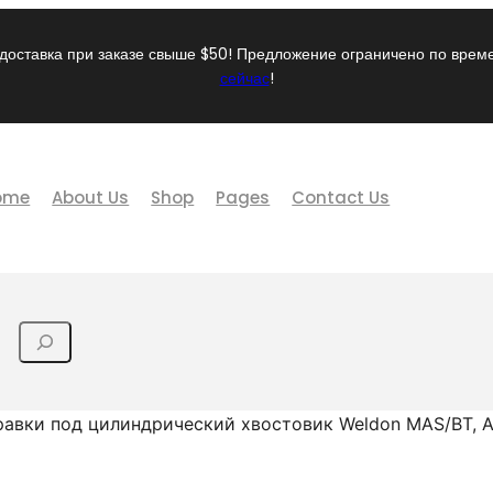
доставка при заказе свыше $50! Предложение ограничено по вре
сейчас
!
ome
About Us
Shop
Pages
Contact Us
авки под цилиндрический хвостовик Weldon MAS/BT, А