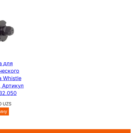
а для
ческого
 Whistle
, Артикул
32.050
00
UZS
ину