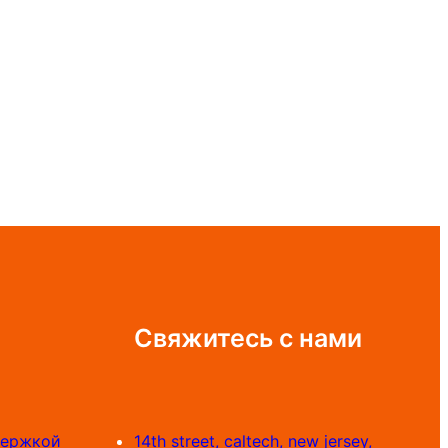
Свяжитесь с нами
держкой
14th street, caltech, new jersey,