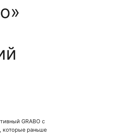
o»
ий
ативный GRABO с
, которые раньше