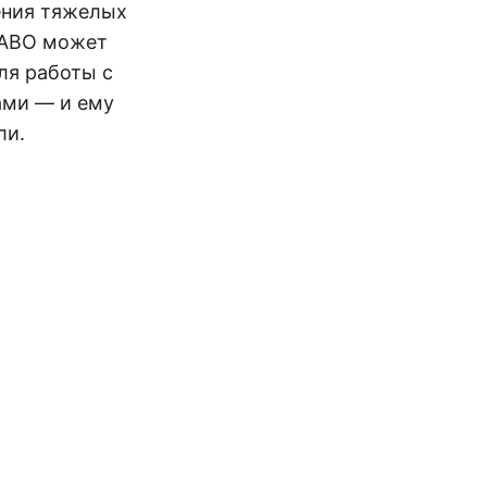
ения тяжелых
RABO может
ля работы с
ами — и ему
ли.