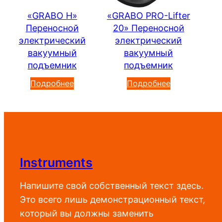
«GRABO H»
«GRABO PRO-Lifter
Переносной
20» Переносной
электрический
электрический
вакуумный
вакуумный
подъемник
подъемник
Подробнее
Подробнее
Instruments
Напишите свой собственный текст здесь.
Это всего лишь демонстрационный текст,
который вы должны заменить