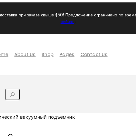
доставка при заказе свыше $50! Предложение ограничено по вре
сейчас
!
ome
About Us
Shop
Pages
Contact Us
ический вакуумный подъемник