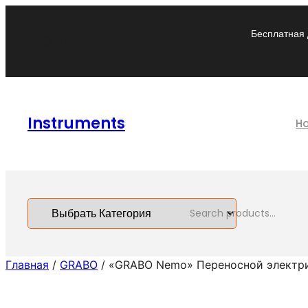
Перейти
к
Бесплатная 
Facebook
Instagram
X
YouTube
содержимому
Instruments
H
S
e
a
Главная
/
GRABO
/ «GRABO Nemo» Переносной электр
r
c
h