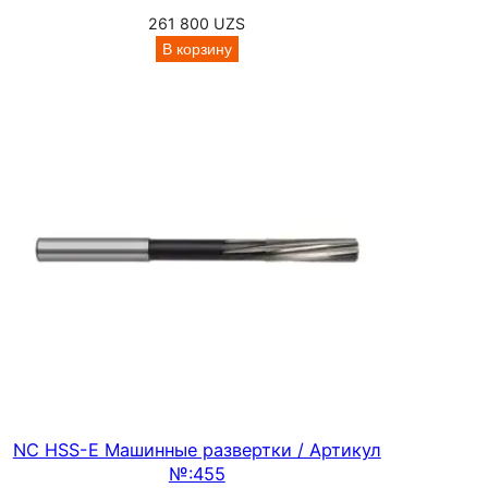
6
261 800
UZS
4
В корзину
-
Ø
2
.
0
0
0
м
м
NC HSS-E Машинные развертки / Артикул
№:455