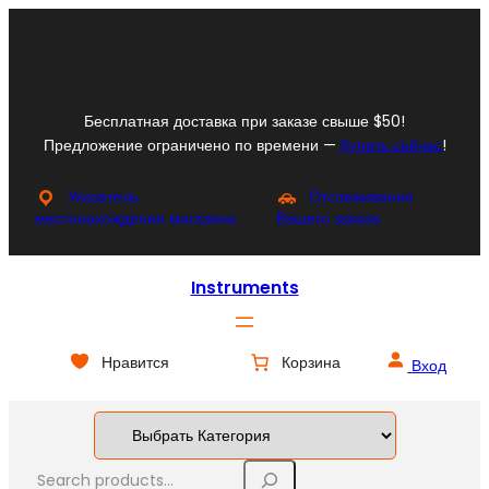
Перейти
к
Facebook
Instagram
X
YouTube
содержимому
Бесплатная доставка при заказе свыше $50!
Предложение ограничено по времени —
Купить сейчас
!
Указатель
Отслеживание
местонахождения магазина
Вашего заказа
Instruments
Нравится
Корзина
Вход
S