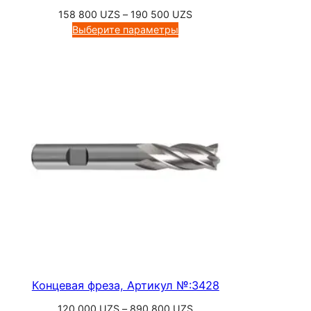
Диапазон
158 800
UZS
–
190 500
UZS
цен:
Выберите параметры
158
800 UZS
–
190
500 UZS
Концевая фреза, Артикул №:3428
Диапазон
120 000
UZS
–
890 800
UZS