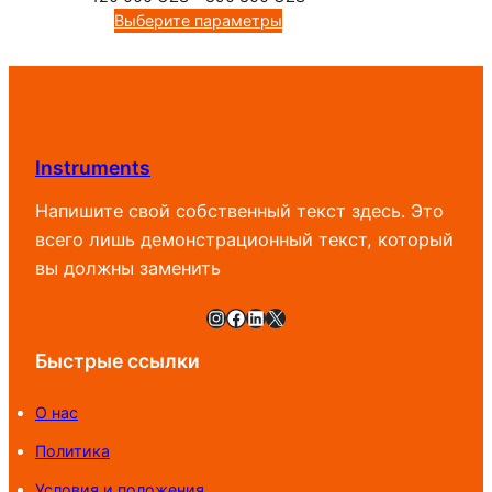
цен:
Выберите параметры
120
000 UZS
–
890
800 UZS
Instruments
Напишите свой собственный текст здесь. Это
всего лишь демонстрационный текст, который
вы должны заменить
Instagram
Facebook
LinkedIn
X
Быстрые ссылки
О нас
Политика
Условия и положения