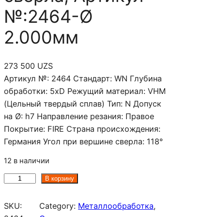
№:2464-Ø
2.000мм
273 500
UZS
Артикул №: 2464 Стандарт: WN Глубина
обработки: 5xD Режущий материал: VHM
(Цельный твердый сплав) Тип: N Допуск
на Ø: h7 Направление резания: Правое
Покрытие: FIRE Страна происхождения:
Германия Угол при вершине сверла: 118°
12 в наличии
К
В корзину
о
л
SKU:
Category:
Металлообработка
, 
и