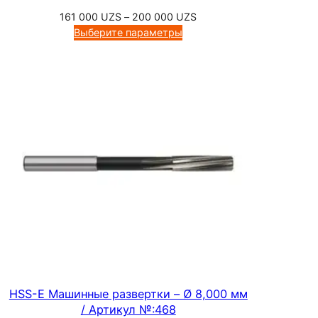
в
Диапазон
161 000
UZS
–
200 000
UZS
е
цен:
Выберите параметры
р
161
000 UZS
л
–
а
200
,
000 UZS
А
р
т
и
к
у
л
№
:
2
HSS-E Машинные развертки – Ø 8,000 мм
4
/ Артикул №:468