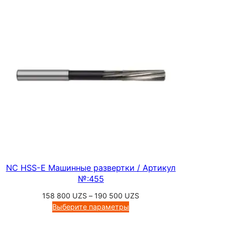
,
А
р
т
и
к
у
л
№
:
3
0
3
NC HSS-E Машинные развертки / Артикул
0
№:455
Диапазон
158 800
UZS
–
190 500
UZS
цен:
Выберите параметры
158