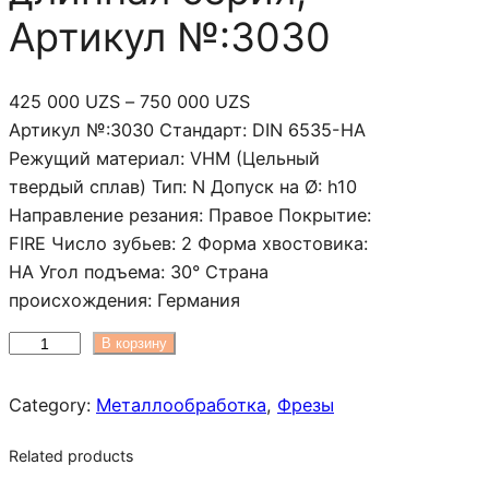
Артикул №:3030
Д
425 000
UZS
–
750 000
UZS
и
Артикул №:3030 Стандарт: DIN 6535-HA
а
Режущий материал: VHM (Цельный
п
твердый сплав) Тип: N Допуск на Ø: h10
а
Направление резания: Правое Покрытие:
з
FIRE Число зубьев: 2 Форма хвостовика:
о
HA Угол подъема: 30° Страна
н
происхождения: Германия
ц
К
В корзину
е
о
н
л
Category:
Металлообработка
, 
Фрезы
:
и
4
Related products
ч
2
е