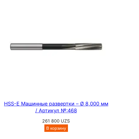
000 UZS
р
–
е
200
з
000 UZS
а
,
д
л
и
н
н
а
я
с
HSS-E Машинные развертки – Ø 8,000 мм
е
/ Артикул №:468
р
261 800
UZS
и
В корзину
я