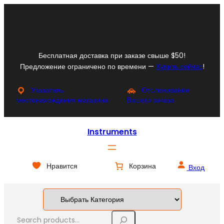
Перейти
к
Facebook
Instagram
X
YouTube
содержимому
Бесплатная доставка при заказе свыше $50!
Предложение ограничено по времени —
Купить сейчас
!
Указатель
Отслеживание
местонахождения магазина
Вашего заказа
Instruments
Нравится
Корзина
Вход
S