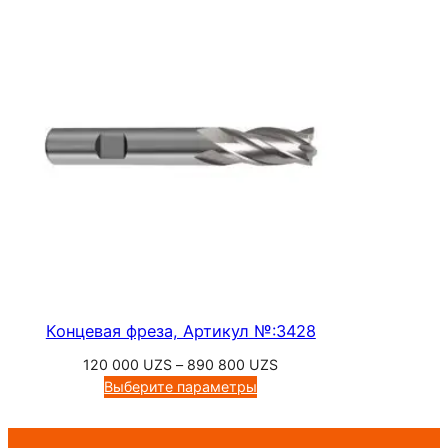
800 UZS
–
190
500 UZS
Концевая фреза, Артикул №:3428
Диапазон
120 000
UZS
–
890 800
UZS
цен:
Выберите параметры
120
000 UZS