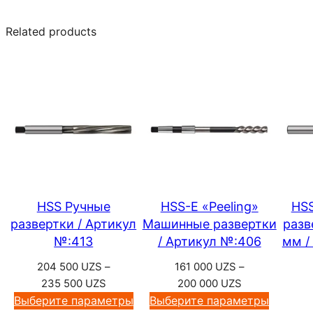
Related products
HSS Ручные
HSS-E «Peeling»
HS
развертки / Артикул
Машинные развертки
разв
№:413
/ Артикул №:406
мм /
204 500
UZS
–
161 000
UZS
–
Диапазон
Диапазон
235 500
UZS
200 000
UZS
цен:
цен:
Выберите параметры
Выберите параметры