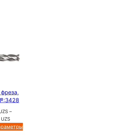
 фреза,
№:3428
UZS
–
Диапазон
0
UZS
цен:
араметры
120