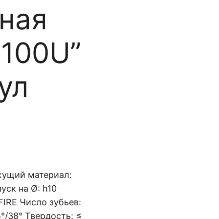
ная
F100U”
ул
жущий материал:
уск на Ø: h10
FIRE Число зубьев:
°/38° Твердость: ≤