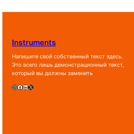
204
161
500 UZS
000 UZS
–
–
235
200
500 UZS
000 UZS
Instruments
Напишите свой собственный текст здесь.
Это всего лишь демонстрационный текст,
который вы должны заменить
Instagram
Facebook
LinkedIn
X