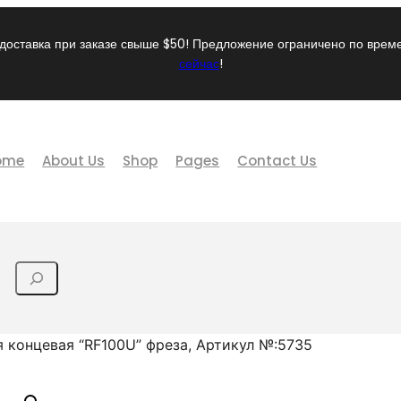
доставка при заказе свыше $50! Предложение ограничено по вре
сейчас
!
ome
About Us
Shop
Pages
Contact Us
 концевая “RF100U” фреза, Артикул №:5735