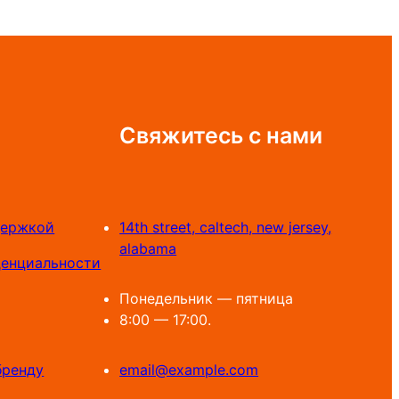
000 UZS
–
890
800 UZS
Свяжитесь с нами
держкой
14th street, caltech, new jersey,
alabama
денциальности
Понедельник — пятница
8:00 — 17:00.
бренду
email@example.com