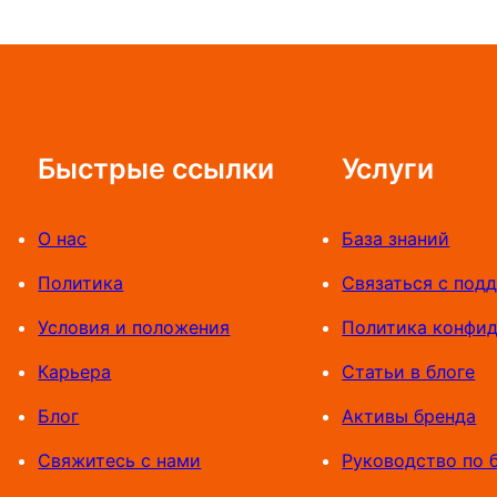
158
к
800 UZS
о
–
н
190
ц
500 UZS
е
Быстрые ссылки
Услуги
в
а
я
О нас
База знаний
“
Политика
Связаться с под
R
F
Условия и положения
Политика конфи
1
Карьера
Статьи в блоге
0
0
Блог
Активы бренда
U
Свяжитесь с нами
Руководство по 
”