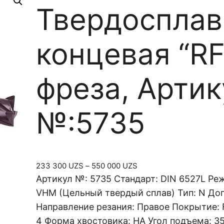
Твердосплав
концевая “R
фреза, Артик
№:5735
Д
233 300
UZS
–
550 000
UZS
и
Артикул №: 5735 Стандарт: DIN 6527L Ре
а
VHM (Цельный твердый сплав) Тип: N Доп
п
Направление резания: Правое Покрытие: 
а
4 Форма хвостовика: HA Угол подъема: 35