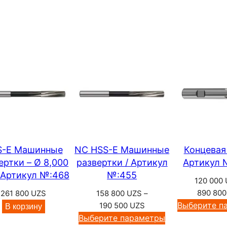
р
5
0
а
0
Т
0
в
0
е
р
U
д
Z
S
о
с
п
л
S-E Машинные
NC HSS-E Машинные
Концевая
а
ертки – Ø 8,000
развертки / Артикул
Артикул 
 Артикул №:468
№:455
в
120 000
н
890 80
261 800
UZS
158 800
UZS
–
а
Диапазон
Выберите п
190 500
UZS
В корзину
цен:
Выберите параметры
я