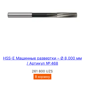
,
д
л
и
н
н
а
я
с
е
HSS-E Машинные развертки – Ø 8,000 мм
р
/ Артикул №:468
и
261 800
UZS
я
В корзину
,
А
р
т
и