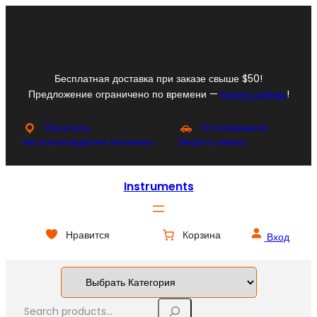
Перейти
к
Facebook
Instagram
X
YouTube
содержимому
Бесплатная доставка при заказе свыше $50!
Предложение ограничено по времени —
Купить сейчас
!
Указатель
Отслеживание
местонахождения магазина
Вашего заказа
Instruments
Нравится
Корзина
Вход
S