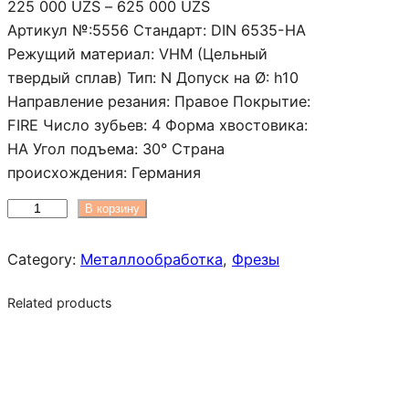
Д
225 000
UZS
–
625 000
UZS
и
Артикул №:5556 Стандарт: DIN 6535-HA
а
Режущий материал: VHM (Цельный
п
твердый сплав) Тип: N Допуск на Ø: h10
а
Направление резания: Правое Покрытие:
з
FIRE Число зубьев: 4 Форма хвостовика:
о
HA Угол подъема: 30° Страна
н
происхождения: Германия
ц
К
В корзину
е
о
н
л
Category:
Металлообработка
, 
Фрезы
:
и
2
Related products
ч
2
е
5
с
0
т
0
в
0