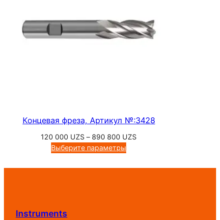
Концевая фреза, Артикул №:3428
Диапазон
120 000
UZS
–
890 800
UZS
цен:
Выберите параметры
120
000 UZS
–
890
800 UZS
Instruments