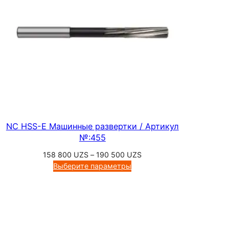
к
у
л
№
:
5
5
5
6
NC HSS-E Машинные развертки / Артикул
№:455
Диапазон
158 800
UZS
–
190 500
UZS
цен:
Выберите параметры
158
800 UZS
–
190
500 UZS