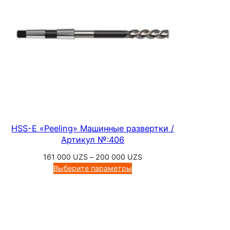
в
н
а
я
к
о
н
ц
е
в
HSS-E «Peeling» Машинные развертки /
а
Артикул №:406
я
Диапазон
161 000
UZS
–
200 000
UZS
ф
цен:
Выберите параметры
р
161
000 UZS
е
–
з
200
а
000 UZS