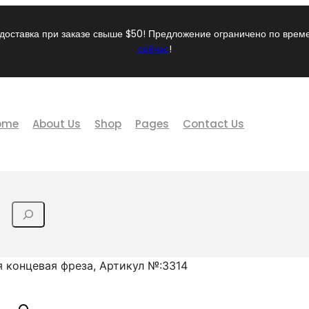
доставка при заказе свыше $50! Предложение ограничено по вре
сейчас
!
ome
About Us
Shop
Pages
Contact Us
 концевая фреза, Артикул №:3314