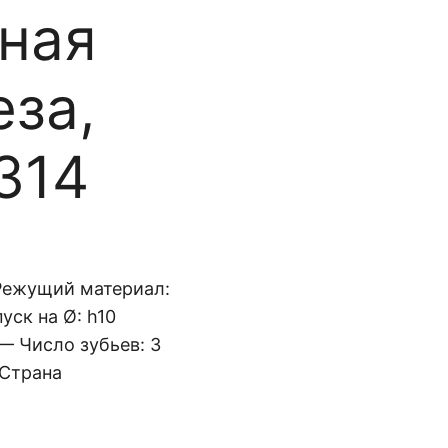
ная
еза,
314
 Режущий материал:
уск на Ø: h10
— Число зубьев: 3
 Страна