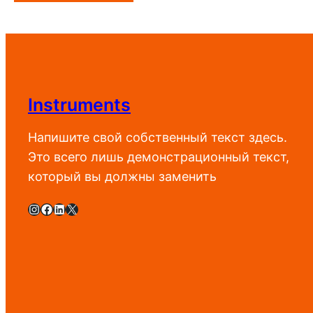
204
500 UZS
–
235
500 UZS
Instruments
Напишите свой собственный текст здесь.
Это всего лишь демонстрационный текст,
который вы должны заменить
Instagram
Facebook
LinkedIn
X