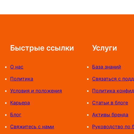
о
н
ц
е
в
а
Быстрые ссылки
Услуги
я
ф
О нас
База знаний
р
е
Политика
Связаться с под
з
Условия и положения
Политика конфи
а
Карьера
Статьи в блоге
,
А
Блог
Активы бренда
р
Свяжитесь с нами
Руководство по 
т