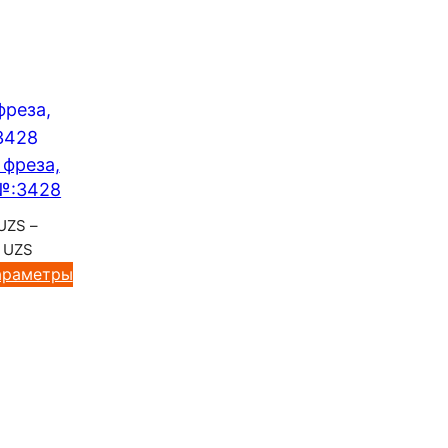
 фреза,
№:3428
UZS
–
Диапазон
0
UZS
цен:
араметры
120
000 UZS
–
890
800 UZS