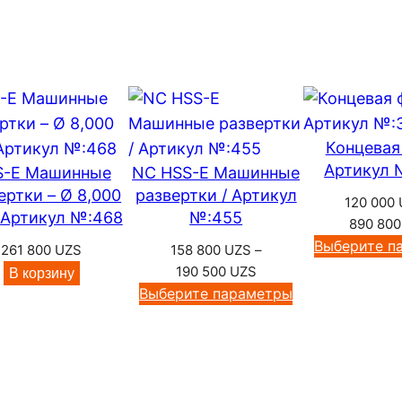
а
Т
в
е
р
д
Концевая
о
Артикул 
S-E Машинные
NC HSS-E Машинные
с
ертки – Ø 8,000
развертки / Артикул
120 000
п
 Артикул №:468
№:455
890 80
л
Выберите п
261 800
UZS
158 800
UZS
–
а
Диапазон
190 500
UZS
В корзину
в
цен:
Выберите параметры
н
158
а
800 UZS
–
я
190
к
500 UZS