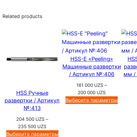
Related products
HSS-E «Peeling»
HS
Машинные развертки
разв
/ Артикул №:406
мм /
161 000
UZS
–
Диапазон
HSS Ручные
200 000
UZS
цен:
Выберите параметры
развертки / Артикул
161
№:413
000 UZS
204 500
UZS
–
–
Диапазон
235 500
UZS
200
цен:
Выберите параметры
000 UZS