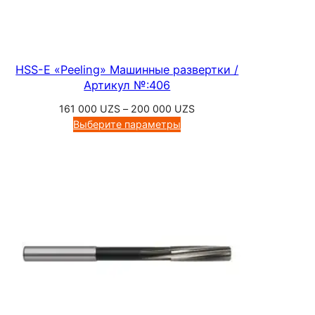
,
А
р
т
HSS-E «Peeling» Машинные развертки /
и
Артикул №:406
к
Диапазон
161 000
UZS
–
200 000
UZS
у
цен:
Выберите параметры
л
161
000 UZS
№
–
:
200
9
000 UZS
6
5
1