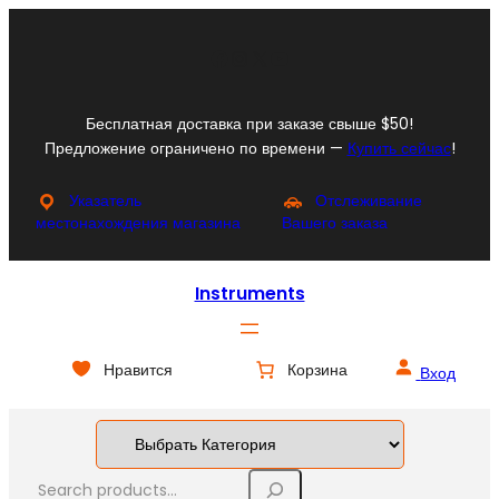
Перейти
к
Facebook
Instagram
X
YouTube
содержимому
Бесплатная доставка при заказе свыше $50!
Предложение ограничено по времени —
Купить сейчас
!
Указатель
Отслеживание
местонахождения магазина
Вашего заказа
Instruments
Нравится
Корзина
Вход
S