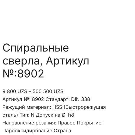
Спиральные
сверла, Артикул
№:8902
Д
9 800
UZS
–
500 500
UZS
и
Артикул №: 8902 Стандарт: DIN 338
а
Режущий материал: HSS (Быстрорежущая
п
сталь) Тип: N Допуск на Ø: h8
а
Направление резания: Правое Покрытие:
з
Парооксидирование Страна