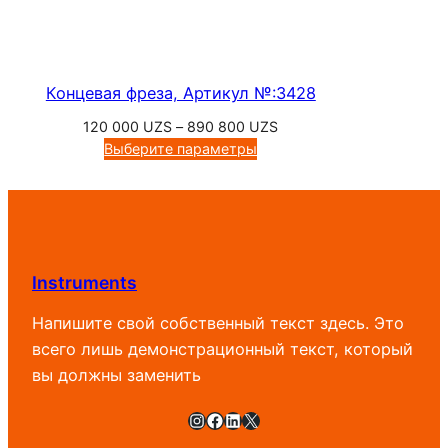
Концевая фреза, Артикул №:3428
Диапазон
120 000
UZS
–
890 800
UZS
цен:
Выберите параметры
120
000 UZS
–
890
800 UZS
Instruments
Напишите свой собственный текст здесь. Это
всего лишь демонстрационный текст, который
вы должны заменить
Instagram
Facebook
LinkedIn
X