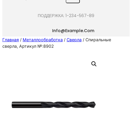
e
a
ПОДДЕРЖКА: 1-234-567-89
r
c
Info@example.com
h
Главная
/
Металлообработка
/
Сверла
/ Спиральные
сверла, Артикул №:8902