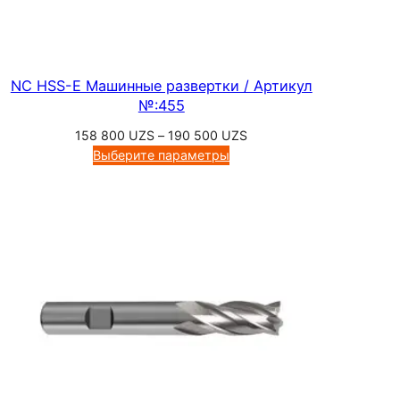
NC HSS-E Машинные развертки / Артикул
№:455
Диапазон
158 800
UZS
–
190 500
UZS
цен:
Выберите параметры
158
800 UZS
–
190
500 UZS