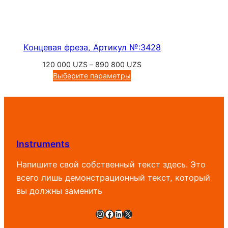
Концевая фреза, Артикул №:3428
Диапазон
120 000
UZS
–
890 800
UZS
цен:
Выберите параметры
120
000 UZS
–
890
800 UZS
Instruments
Напишите свой собственный текст здесь. Это
всего лишь демонстрационный текст, который
вы должны заменить
Instagram
Facebook
LinkedIn
X