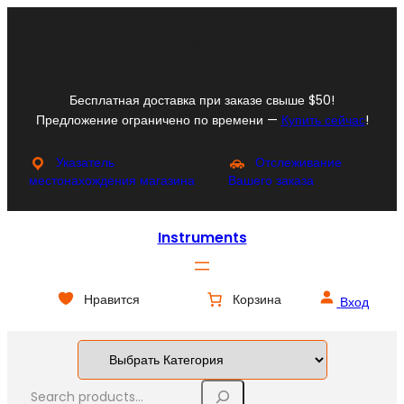
Перейти
к
Facebook
Instagram
X
YouTube
содержимому
Бесплатная доставка при заказе свыше $50!
Предложение ограничено по времени —
Купить сейчас
!
Указатель
Отслеживание
местонахождения магазина
Вашего заказа
Instruments
Нравится
Корзина
Вход
S