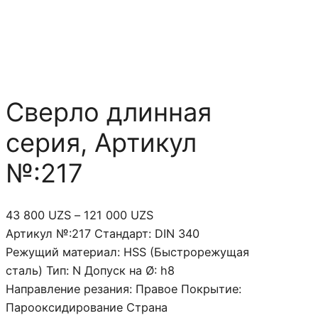
Сверло длинная
серия, Артикул
№:217
Д
43 800
UZS
–
121 000
UZS
и
Артикул №:217 Стандарт: DIN 340
а
Режущий материал: HSS (Быстрорежущая
п
сталь) Тип: N Допуск на Ø: h8
а
Направление резания: Правое Покрытие:
з
Парооксидирование Страна