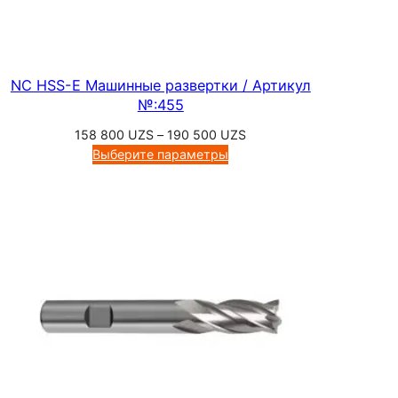
NC HSS-E Машинные развертки / Артикул
№:455
Диапазон
158 800
UZS
–
190 500
UZS
цен:
Выберите параметры
158
800 UZS
–
190
500 UZS