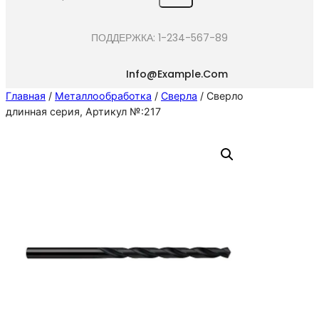
e
a
ПОДДЕРЖКА: 1-234-567-89
r
c
Info@example.com
h
Главная
/
Металлообработка
/
Сверла
/ Сверло
длинная серия, Артикул №:217