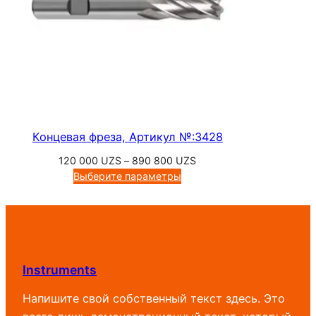
Концевая фреза, Артикул №:3428
Диапазон
120 000
UZS
–
890 800
UZS
цен:
Выберите параметры
120
000 UZS
–
890
800 UZS
Instruments
Напишите свой собственный текст здесь. Это