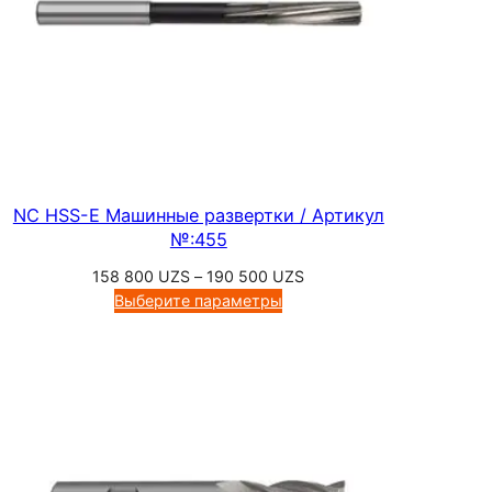
NC HSS-E Машинные развертки / Артикул
№:455
Диапазон
158 800
UZS
–
190 500
UZS
цен:
Выберите параметры
158
800 UZS
–
190
500 UZS