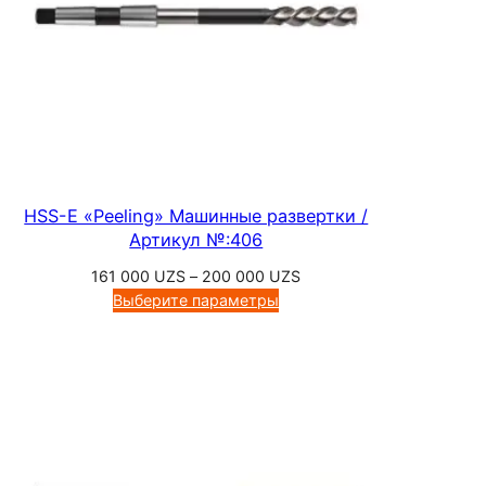
HSS-E «Peeling» Машинные развертки /
Артикул №:406
Диапазон
161 000
UZS
–
200 000
UZS
цен:
Выберите параметры
161
000 UZS
–
200
000 UZS