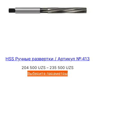
HSS Ручные развертки / Артикул №:413
Диапазон
204 500
UZS
–
235 500
UZS
цен:
Выберите параметры
204
500 UZS
–
235
500 UZS