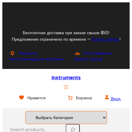
Перейти
к
Facebook
Instagram
X
YouTube
содержимому
Бесплатная доставка при заказе свыше $50!
Предложение ограничено по времени —
Купить сейчас
!
Указатель
Отслеживание
местонахождения магазина
Вашего заказа
Instruments
Нравится
Корзина
Вход
S