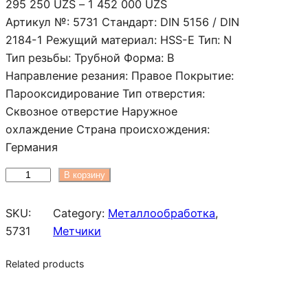
Д
295 250
UZS
–
1 452 000
UZS
и
Артикул №: 5731 Стандарт: DIN 5156 / DIN
а
2184-1 Режущий материал: HSS-E Тип: N
п
Тип резьбы: Трубной Форма: B
а
Направление резания: Правое Покрытие:
з
Парооксидирование Тип отверстия:
о
Сквозное отверстие Наружное
н
охлаждение Страна происхождения:
ц
Германия
е
К
В корзину
н
о
:
л
SKU:
Category:
Металлообработка
, 
2
и
5731
Метчики
9
ч
5
Related products
е
2
с
5
т
0