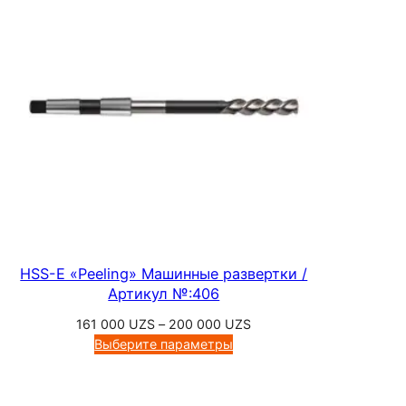
е
235
т
500 UZS
ч
и
к
и
д
л
я
т
р
у
HSS-E «Peeling» Машинные развертки /
б
Артикул №:406
н
Диапазон
161 000
UZS
–
200 000
UZS
о
цен:
Выберите параметры
й
161
000 UZS
р
–