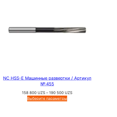
w
o
r
t
h
)
,
А
р
т
и
NC HSS-E Машинные развертки / Артикул
к
№:455
у
Диапазон
158 800
UZS
–
190 500
UZS
л
цен:
Выберите параметры
№
158
:
800 UZS
5
–