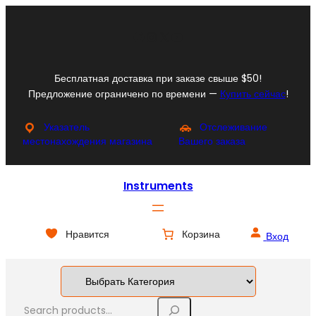
Перейти
к
Facebook
Instagram
X
YouTube
содержимому
Бесплатная доставка при заказе свыше $50!
Предложение ограничено по времени —
Купить сейчас
!
Указатель
Отслеживание
местонахождения магазина
Вашего заказа
Instruments
Нравится
Корзина
Вход
S