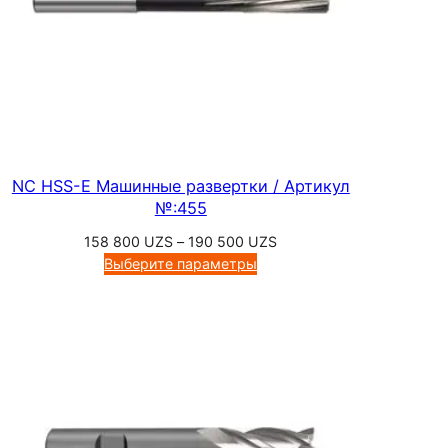
NC HSS-E Машинные развертки / Артикул
№:455
Диапазон
158 800
UZS
–
190 500
UZS
цен:
Выберите параметры
158
800 UZS
–
190
500 UZS