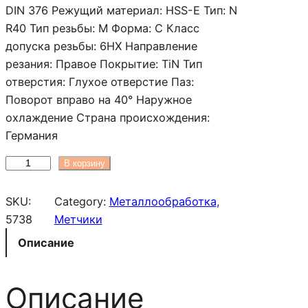
а
DIN 376 Режущий материал: HSS-E Тип: N
п
R40 Тип резьбы: M Форма: C Класс
а
допуска резьбы: 6HX Направление
з
резания: Правое Покрытие: TiN Тип
о
отверстия: Глухое отверстие Паз:
н
Поворот вправо на 40° Наружное
ц
охлаждение Страна происхождения:
е
Германия
н
К
В корзину
:
о
3
л
SKU:
Category:
Металлообработка
, 
2
и
5738
Метчики
2
ч
5
Описание
е
0
с
0
Описание
т
в