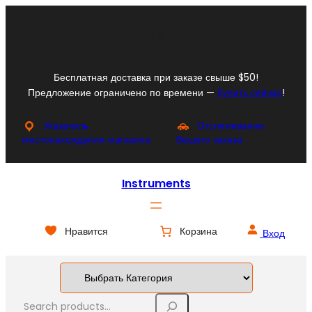
Перейти
к
Facebook
Instagram
X
YouTube
содержимому
Бесплатная доставка при заказе свыше $50!
Предложение ограничено по времени —
Купить сейчас
!
Указатель
Отслеживание
местонахождения магазина
Вашего заказа
Instruments
Нравится
Корзина
Вход
S