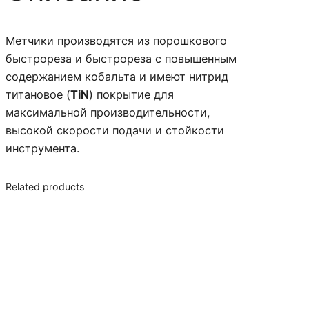
U
о
Z
т
Метчики производятся из порошкового
S
о
быстрореза и быстрореза с повышенным
–
в
содержанием кобальта и имеют нитрид
1
а
титановое (
TiN
) покрытие для
3
р
максимальной производительности,
1
а
высокой скорости подачи и стойкости
6
М
инструмента.
5
а
0
ш
0
Related products
и
н
U
н
Z
ы
S
е
м
е