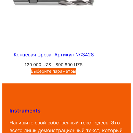
Концевая фреза, Артикул №:3428
Диапазон
120 000
UZS
–
890 800
UZS
цен:
Выберите параметры
120
000 UZS
–
890
800 UZS
Instruments
Напишите свой собственный текст здесь. Это
всего лишь демонстрационный текст, который