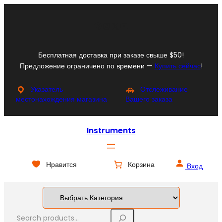
Перейти
к
Facebook
Instagram
X
YouTube
содержимому
Бесплатная доставка при заказе свыше $50!
Предложение ограничено по времени —
Купить сейчас
!
Указатель
Отслеживание
местонахождения магазина
Вашего заказа
Instruments
Нравится
Корзина
Вход
S