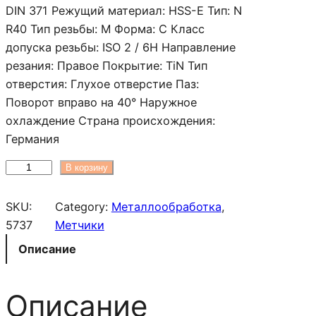
а
DIN 371 Режущий материал: HSS-E Тип: N
п
R40 Тип резьбы: M Форма: C Класс
а
допуска резьбы: ISO 2 / 6H Направление
з
резания: Правое Покрытие: TiN Тип
о
отверстия: Глухое отверстие Паз:
н
Поворот вправо на 40° Наружное
ц
охлаждение Страна происхождения:
е
Германия
н
К
В корзину
:
о
1
л
SKU:
Category:
Металлообработка
, 
7
и
5737
Метчики
5
ч
0
Описание
е
0
с
0
Описание
т
в