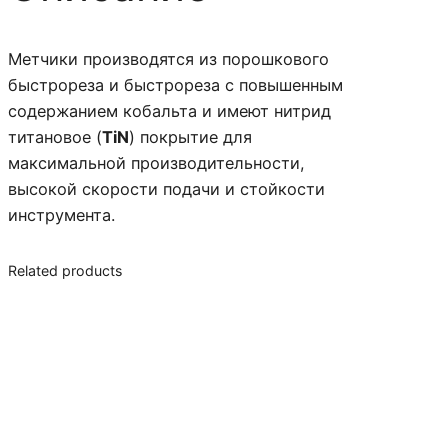
U
о
Z
т
Метчики производятся из порошкового
S
о
быстрореза и быстрореза с повышенным
–
в
содержанием кобальта и имеют нитрид
3
а
титановое (
TiN
) покрытие для
7
р
максимальной производительности,
7
а
высокой скорости подачи и стойкости
3
М
инструмента.
0
а
0
ш
Related products
и
U
н
Z
н
S
ы
е
м
е