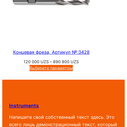
Концевая фреза, Артикул №:3428
Диапазон
120 000
UZS
–
890 800
UZS
цен:
Выберите параметры
120
000 UZS
–
890
800 UZS
Instruments
Напишите свой собственный текст здесь. Это
всего лишь демонстрационный текст, который