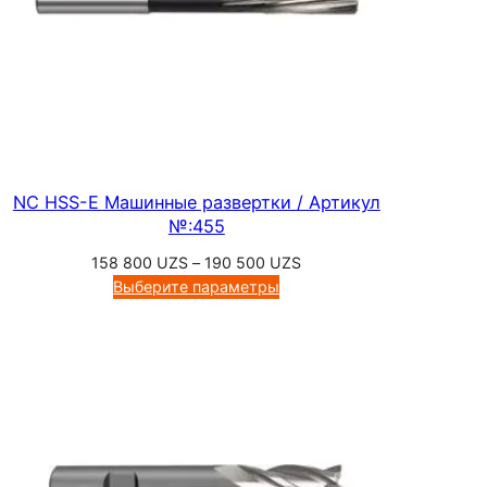
NC HSS-E Машинные развертки / Артикул
№:455
Диапазон
158 800
UZS
–
190 500
UZS
цен:
Выберите параметры
158
800 UZS
–
190
500 UZS