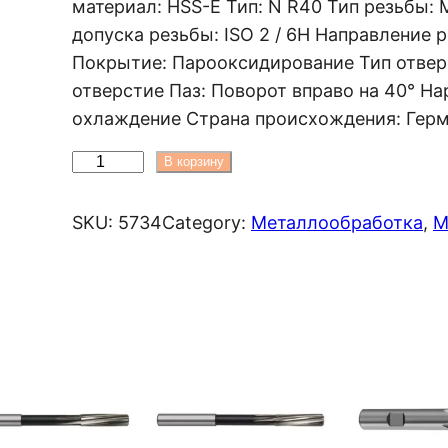
материал: HSS-E Тип: N R40 Тип резьбы: 
п
допуска резьбы: ISO 2 / 6H Направление 
а
Покрытие: Парооксидирование Тип отвер
з
отверстие Паз: Поворот вправо на 40° Н
о
охлаждение Страна происхождения: Гер
н
ц
К
В корзину
е
о
н
:
л
SKU:
5734
Category:
Металлообработка
, 
М
1
и
5
ч
9
е
0
с
0
т
0
в
U
о
Z
т