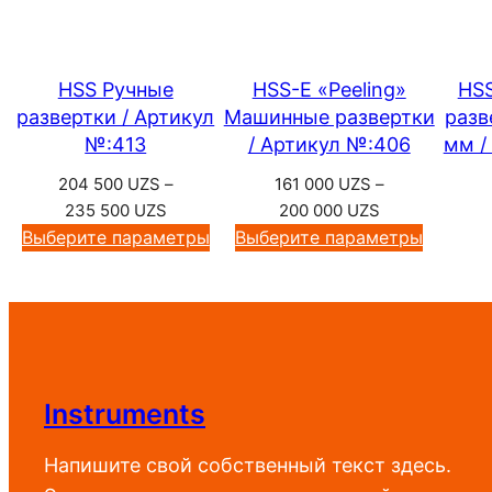
HSS Ручные
HSS-E «Peeling»
HS
развертки / Артикул
Машинные развертки
разв
№:413
/ Артикул №:406
мм /
204 500
UZS
–
161 000
UZS
–
Диапазон
Диапазон
235 500
UZS
200 000
UZS
цен:
цен:
Выберите параметры
Выберите параметры
204
161
500 UZS
000 UZS
–
–
235
200
500 UZS
000 UZS
Instruments
Напишите свой собственный текст здесь.