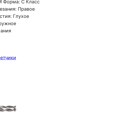
M Форма: C Класс
резания: Правое
стия: Глухое
аружное
мания
етчики