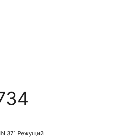
й
734
DIN 371 Режущий