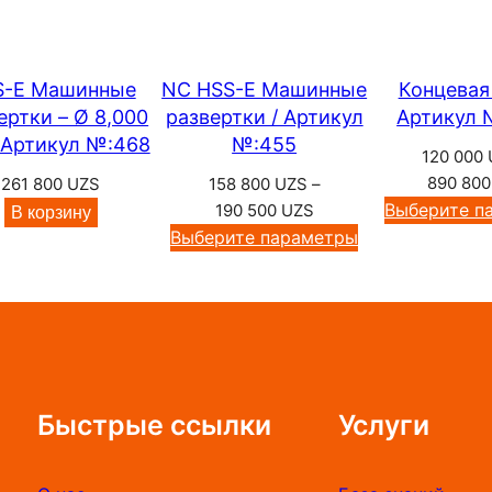
S
о
–
в
2
а
3
S-E Машинные
NC HSS-E Машинные
Концевая
3
ертки – Ø 8,000
развертки / Артикул
Артикул 
р
8
 Артикул №:468
№:455
а
120 000
0
М
890 80
261 800
UZS
158 800
UZS
–
0
а
Диапазон
Выберите п
190 500
UZS
В корзину
цен:
Выберите параметры
ш
U
158
и
Z
800 UZS
S
н
–
н
190
ы
500 UZS
е
Быстрые ссылки
Услуги
м
е
т