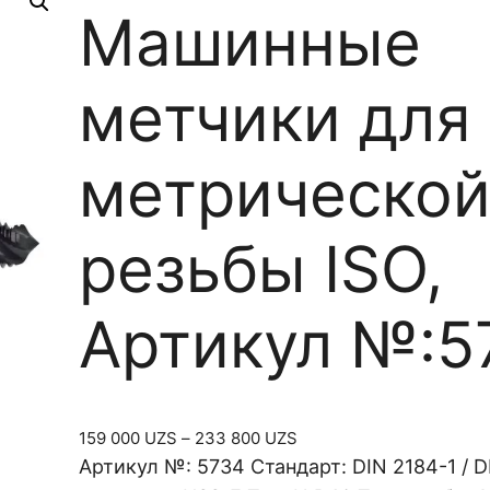
Машинные
метчики для
метрическо
резьбы ISO,
Артикул №:5
Д
159 000
UZS
–
233 800
UZS
и
Артикул №: 5734 Стандарт: DIN 2184-1 / 
а