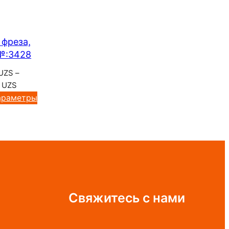
 фреза,
№:3428
UZS
–
Диапазон
0
UZS
цен:
араметры
120
000 UZS
–
890
800 UZS
Свяжитесь с нами