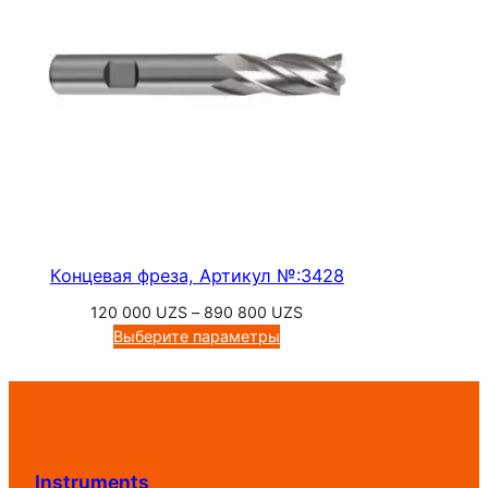
Концевая фреза, Артикул №:3428
Диапазон
120 000
UZS
–
890 800
UZS
цен:
Выберите параметры
120
000 UZS
–
890
800 UZS
Instruments