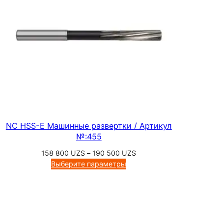
л
№
:
5
7
3
3
NC HSS-E Машинные развертки / Артикул
№:455
Диапазон
158 800
UZS
–
190 500
UZS
цен:
Выберите параметры
158
800 UZS
–
190
500 UZS