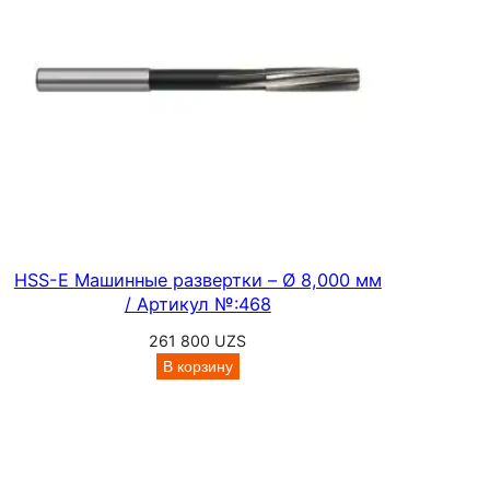
й
р
е
з
ь
б
ы
I
S
O
HSS-E Машинные развертки – Ø 8,000 мм
,
/ Артикул №:468
А
261 800
UZS
р
В корзину
т
и
к
у