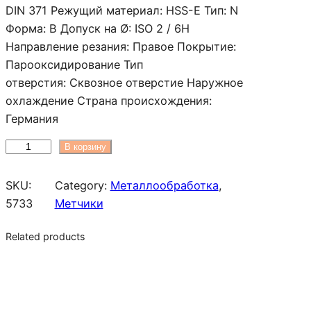
а
DIN 371 Режущий материал: HSS-E Тип: N
п
Форма: B Допуск на Ø: ISO 2 / 6H
а
Направление резания: Правое Покрытие:
з
Парооксидирование Тип
о
отверстия: Сквозное отверстие Наружное
н
охлаждение Страна происхождения:
ц
Германия
е
К
В корзину
н
о
:
л
SKU:
Category:
Металлообработка
, 
1
и
5733
Метчики
5
ч
0
Related products
е
8
с
0
т
0
в
о