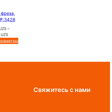
 фреза,
№:3428
UZS
–
Диапазон
0
UZS
цен:
араметры
120
000 UZS
–
890
800 UZS
Свяжитесь с нами