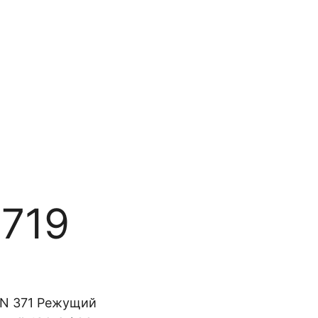
й
5719
DIN 371 Режущий