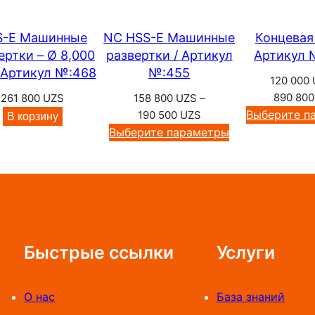
S
в
–
а
S-E Машинные
NC HSS-E Машинные
Концевая
2
ертки – Ø 8,000
развертки / Артикул
Артикул 
р
6
 Артикул №:468
№:455
3
а
120 000
3
М
890 80
261 800
UZS
158 800
UZS
–
0
а
Диапазон
Выберите п
190 500
UZS
В корзину
0
цен:
Выберите параметры
ш
158
и
U
800 UZS
н
Z
–
S
н
190
ы
500 UZS
е
Быстрые ссылки
Услуги
м
е
т
О нас
База знаний
ч