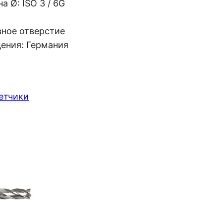
а Ø: ISO 3 / 6G
зное отверстие
ения: Германия
етчики