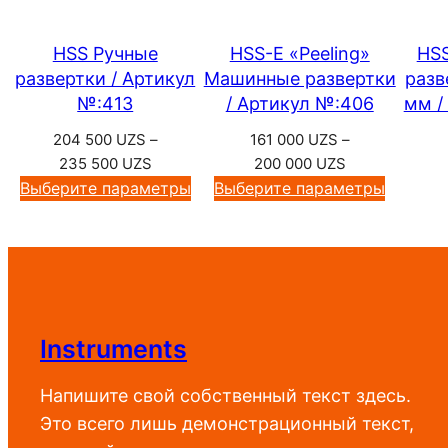
HSS Ручные
HSS-E «Peeling»
HS
развертки / Артикул
Машинные развертки
разв
№:413
/ Артикул №:406
мм /
204 500
UZS
–
161 000
UZS
–
Диапазон
Диапазон
235 500
UZS
200 000
UZS
цен:
цен:
Выберите параметры
Выберите параметры
204
161
500 UZS
000 UZS
–
–
235
200
500 UZS
000 UZS
Instruments
Напишите свой собственный текст здесь.
Это всего лишь демонстрационный текст,