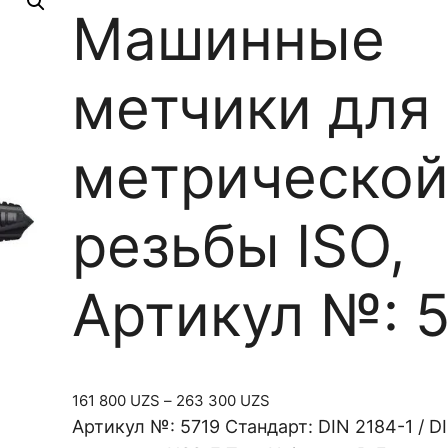
Машинные
метчики для
метрическо
резьбы ISO,
Артикул №: 
Д
161 800
UZS
–
263 300
UZS
и
Артикул №: 5719 Стандарт: DIN 2184-1 / 
а