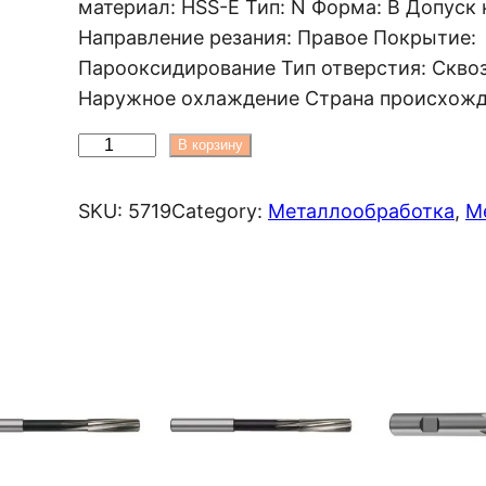
материал: HSS-E Тип: N Форма: B Допуск н
п
Направление резания: Правое Покрытие:
а
Парооксидирование Тип отверстия: Скво
з
Наружное охлаждение Страна происхожд
о
н
К
В корзину
ц
о
е
л
н
SKU:
5719
Category:
Металлообработка
, 
М
:
и
1
ч
6
е
1
с
8
т
0
в
0
о
U
т
Z
о