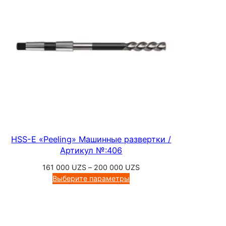
т
500 UZS
ч
и
к
и
д
л
я
м
е
т
HSS-E «Peeling» Машинные развертки /
р
Артикул №:406
и
Диапазон
161 000
UZS
–
200 000
UZS
ч
цен:
Выберите параметры
е
161
000 UZS
с
–
к
200