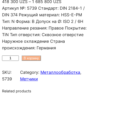
Д
418 300
UZS
–
1 685 800
UZS
и
Артикул №: 5739 Стандарт: DIN 2184-1 /
а
DIN 374 Режущий материал: HSS-E-PM
п
Тип: N Форма: B Допуск на Ø: ISO 2 / 6H
а
Направление резания: Правое Покрытие:
з
TiN Тип отверстия: Сквозное отверстие
о
Наружное охлаждение Страна
н
происхождения: Германия
ц
К
В корзину
е
о
н
л
SKU:
Category:
Металлообработка
, 
:
и
5739
Метчики
4
ч
1
Related products
е
8
с
3
т
0
в
0