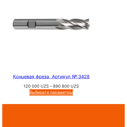
500 UZS
Концевая фреза, Артикул №:3428
Диапазон
120 000
UZS
–
890 800
UZS
цен:
Выберите параметры
120
000 UZS
–
890
800 UZS