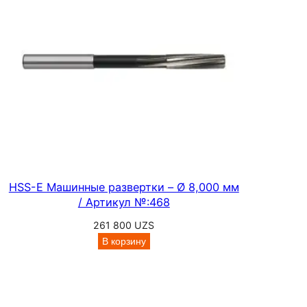
о
000 UZS
й
м
е
л
к
о
й
р
е
з
HSS-E Машинные развертки – Ø 8,000 мм
ь
/ Артикул №:468
б
261 800
UZS
ы
В корзину
I
S
O
,