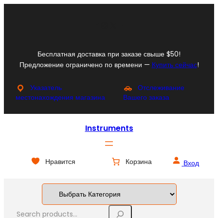
Перейти
к
Facebook
Instagram
X
YouTube
содержимому
Бесплатная доставка при заказе свыше $50!
Предложение ограничено по времени —
Купить сейчас
!
Указатель
Отслеживание
местонахождения магазина
Вашего заказа
Instruments
Нравится
Корзина
Вход
S