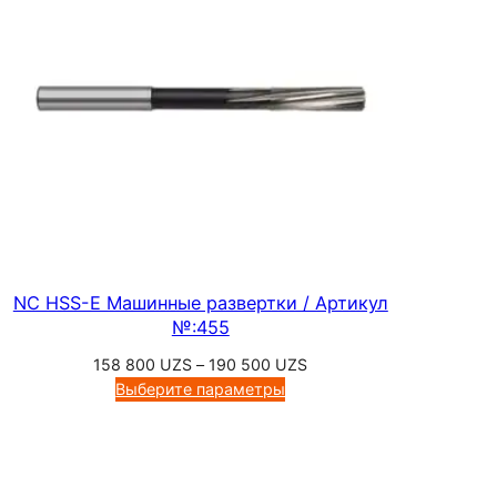
А
р
т
и
к
у
л
№
:
5
NC HSS-E Машинные развертки / Артикул
7
№:455
3
Диапазон
158 800
UZS
–
190 500
UZS
9
цен:
Выберите параметры
158
800 UZS
–
190