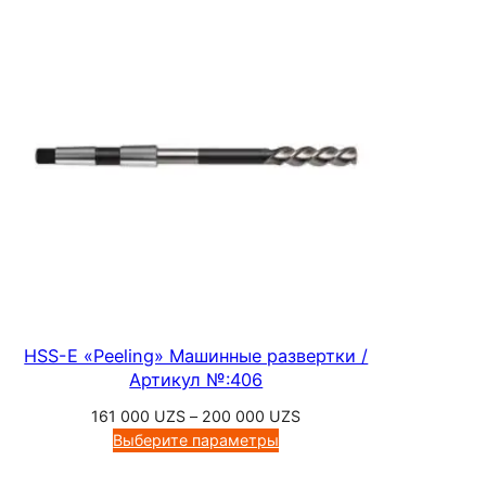
500 UZS
м
–
е
235
т
500 UZS
ч
и
к
и
д
л
я
м
е
т
HSS-E «Peeling» Машинные развертки /
р
Артикул №:406
и
Диапазон
161 000
UZS
–
200 000
UZS
ч
цен:
Выберите параметры
е
161