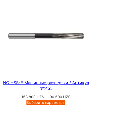
O
,
А
р
т
и
к
у
л
№
:
5
NC HSS-E Машинные развертки / Артикул
7
№:455
4
Диапазон
158 800
UZS
–
190 500
UZS
0
цен:
Выберите параметры
158
800 UZS