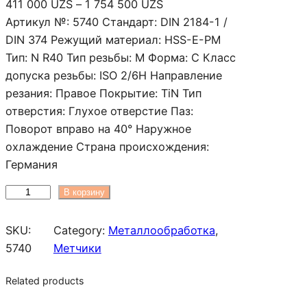
Д
411 000
UZS
–
1 754 500
UZS
и
Артикул №: 5740 Стандарт: DIN 2184-1 /
а
DIN 374 Режущий материал: HSS-E-PM
п
Тип: N R40 Тип резьбы: M Форма: C Класс
а
допуска резьбы: ISO 2/6H Направление
з
резания: Правое Покрытие: TiN Тип
о
отверстия: Глухое отверстие Паз:
н
Поворот вправо на 40° Наружное
ц
охлаждение Страна происхождения:
е
Германия
н
К
В корзину
:
о
4
л
SKU:
Category:
Металлообработка
, 
1
и
5740
Метчики
1
ч
0
Related products
е
0
с
0