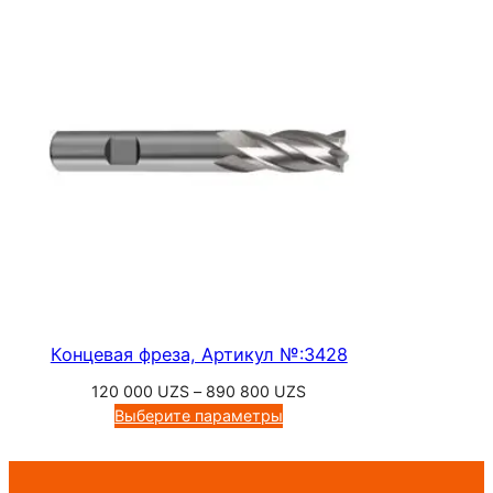
–
190
500 UZS
Концевая фреза, Артикул №:3428
Диапазон
120 000
UZS
–
890 800
UZS
цен:
Выберите параметры
120
000 UZS
–