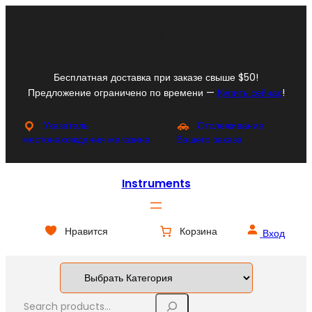
Перейти
к
Facebook
Instagram
X
YouTube
содержимому
Бесплатная доставка при заказе свыше $50!
Предложение ограничено по времени —
Купить сейчас
!
Указатель
Отслеживание
местонахождения магазина
Вашего заказа
Instruments
Нравится
Корзина
Вход
S