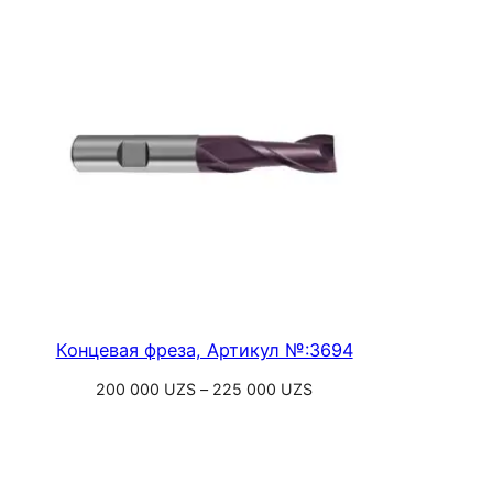
–
1
231
300 UZS
Концевая фреза, Артикул №:3694
Диапазон
200 000
UZS
–
225 000
UZS
цен:
Выберите параметры
200
000 UZS
–