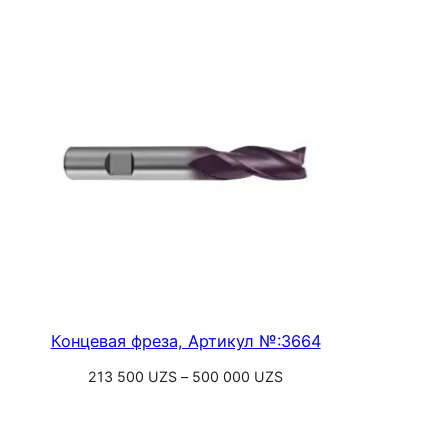
000 UZS
–
890
800 UZS
Концевая фреза, Артикул №:3664
Диапазон
213 500
UZS
–
500 000
UZS
цен:
Выберите параметры
213
500 UZS