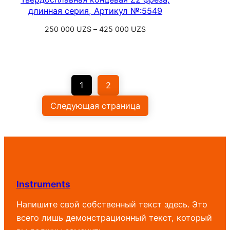
длинная серия, Артикул №:5549
Диапазон
250 000
UZS
–
425 000
UZS
цен:
Выберите параметры
250
000 UZS
–
1
2
425
000 UZS
Следующая страница
Instruments
Напишите свой собственный текст здесь. Это
всего лишь демонстрационный текст, который