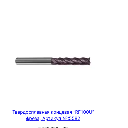
цен:
Выберите параметры
255
300 UZS
–
1
500
000 UZS
Твердосплавная концевая “RF100U”
фреза, Артикул №:5582