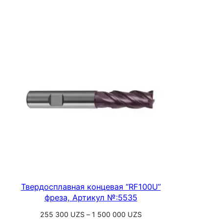
цен:
Выберите параметры
287
500 UZS
–
1
278
000 UZS
Твердосплавная концевая “RF100U”
фреза, Артикул №:5535
Диапазон
255 300
UZS
–
1 500 000
UZS