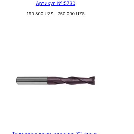
Артикул №:5730
Диапазон
190 800
UZS
–
750 000
UZS
цен:
Выберите параметры
190
800 UZS
–
750
000 UZS
Твердосплавная концевая Z2 фреза,