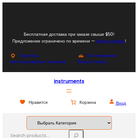
Перейти
к
Facebook
Instagram
X
YouTube
содержимому
Бесплатная доставка при заказе свыше $50!
Предложение ограничено по времени —
Купить сейчас
!
Указатель
Отслеживание
местонахождения магазина
Вашего заказа
Instruments
Нравится
Корзина
Вход
S