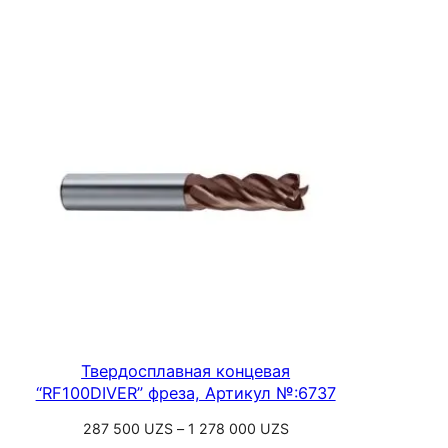
Выберите параметры
256
000 UZS
–
1
161
300 UZS
Твердосплавная концевая
“RF100DIVER” фреза, Артикул №:6737
Диапазон
287 500
UZS
–
1 278 000
UZS