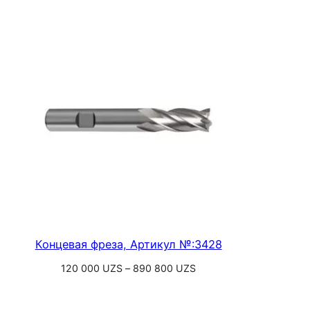
Концевая фреза, Артикул №:3428
Диапазон
120 000
UZS
–
890 800
UZS
цен:
Выберите параметры
120