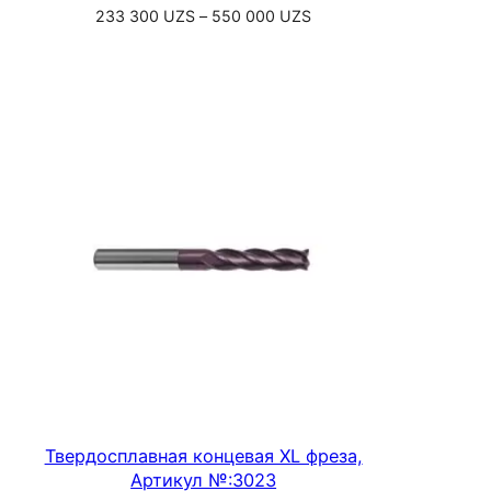
Диапазон
233 300
UZS
–
550 000
UZS
цен:
Выберите параметры
233
300 UZS
–
550
000 UZS
Твердосплавная концевая XL фреза,
Артикул №:3023