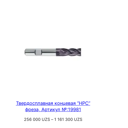
245
300 UZS
–
1
134
800 UZS
Твердосплавная концевая “HPC”
фреза, Артикул №:19981
Диапазон
256 000
UZS
–
1 161 300
UZS
цен: