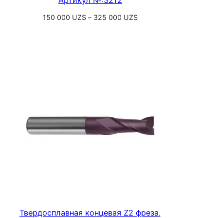
Артикул №:3212
Диапазон
150 000
UZS
–
325 000
UZS
цен:
Выберите параметры
150
000 UZS
–
325
000 UZS
Твердосплавная концевая Z2 фреза,