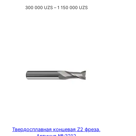
Диапазон
300 000
UZS
–
1 150 000
UZS
цен:
Выберите параметры
300
000 UZS
–
1
150
000 UZS
Твердосплавная концевая Z2 фреза,