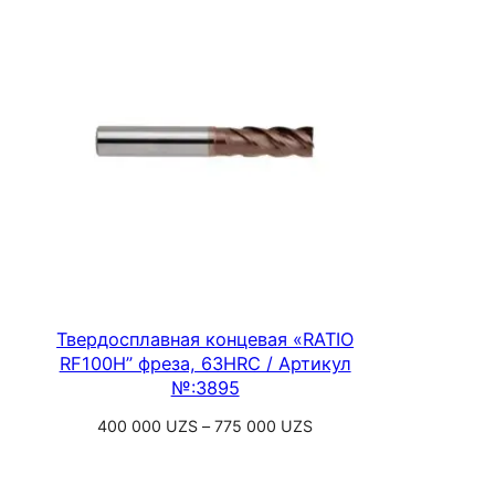
225
000 UZS
Твердосплавная концевая «RATIO
RF100H” фреза, 63HRC / Артикул
№:3895
Диапазон
400 000
UZS
–
775 000
UZS
цен:
Выберите параметры
400