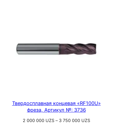
000 UZS
–
775
000 UZS
Твердосплавная концевая «RF100U»
фреза, Артикул №: 3736
Диапазон
2 000 000
UZS
–
3 750 000
UZS
цен:
Выберите параметры
2