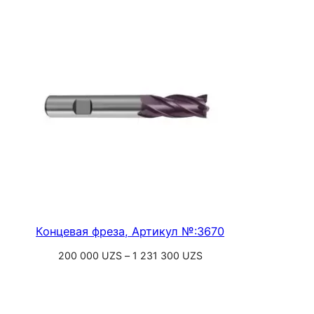
–
500
000 UZS
Концевая фреза, Артикул №:3670
Диапазон
200 000
UZS
–
1 231 300
UZS
цен:
Выберите параметры
200
000 UZS