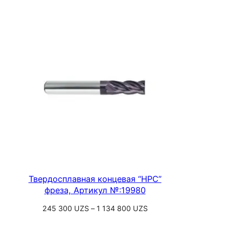
000
000 UZS
–
3
750
000 UZS
Твердосплавная концевая “HPC”
фреза, Артикул №:19980
Диапазон
245 300
UZS
–
1 134 800
UZS
цен:
Выберите параметры