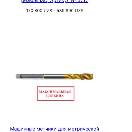
резьбы ISO, Артикул №:5717
Диапазон
170 800
UZS
–
589 800
UZS
цен:
Выберите параметры
170
800 UZS
–
589
800 UZS
Машинные метчики для метрической