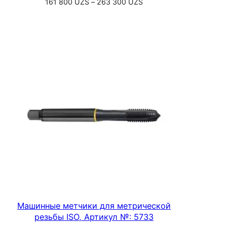
Диапазон
161 800
UZS
–
263 300
UZS
цен:
Выберите параметры
161
800 UZS
–
263
300 UZS
Машинные метчики для метрической
резьбы ISO, Артикул №: 5733