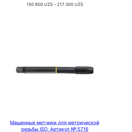
Диапазон
150 800
UZS
–
217 300
UZS
цен:
Выберите параметры
150
800 UZS
–
217
300 UZS
Машинные метчики для метрической
резьбы ISO, Артикул №:5716