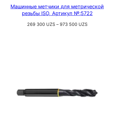
Машинные метчики для метрической
резьбы ISO, Артикул №:5722
Диапазон
269 300
UZS
–
973 500
UZS
цен:
Выберите параметры
269
300 UZS
–
973
500 UZS