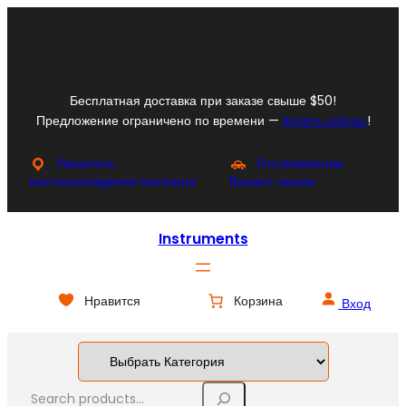
Перейти
к
Facebook
Instagram
X
YouTube
содержимому
Бесплатная доставка при заказе свыше $50!
Предложение ограничено по времени —
Купить сейчас
!
Указатель
Отслеживание
местонахождения магазина
Вашего заказа
Instruments
Нравится
Корзина
Вход
S