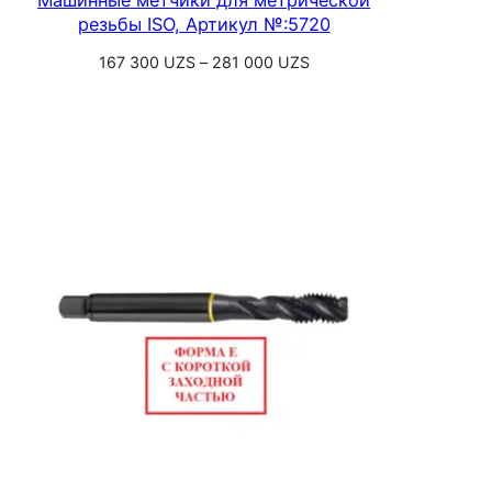
резьбы ISO, Артикул №:5720
Диапазон
167 300
UZS
–
281 000
UZS
цен:
Выберите параметры
167
300 UZS
–
281
000 UZS