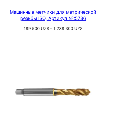
Машинные метчики для метрической
резьбы ISO, Артикул №:5736
Диапазон
189 500
UZS
–
1 288 300
UZS
цен:
Выберите параметры
189
500 UZS
–
1
288
300 UZS