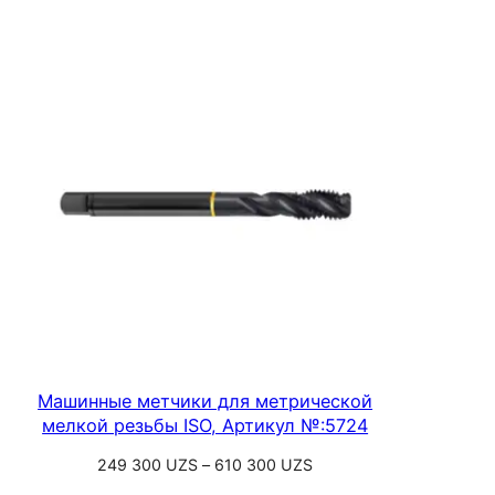
257
500 UZS
–
684
500 UZS
Машинные метчики для метрической
мелкой резьбы ISO, Артикул №:5724
Диапазон
249 300
UZS
–
610 300
UZS
цен: