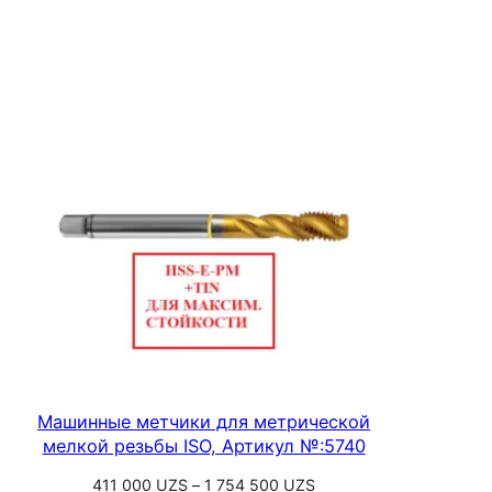
цен:
Выберите параметры
418
300 UZS
–
1
685
800 UZS
Машинные метчики для метрической
мелкой резьбы ISO, Артикул №:5740
Диапазон
411 000
UZS
–
1 754 500
UZS