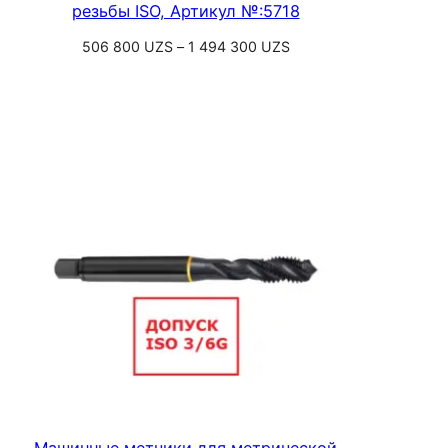
резьбы ISO, Артикул №:5718
Диапазон
506 800
UZS
–
1 494 300
UZS
цен:
Выберите параметры
506
800 UZS
–
1
494
300 UZS
Машинные метчики для метрической