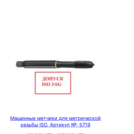
цен:
Выберите параметры
411
000 UZS
–
1
754
500 UZS
Машинные метчики для метрической
резьбы ISO, Артикул №: 5719