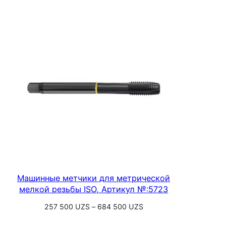
Машинные метчики для метрической
мелкой резьбы ISO, Артикул №:5723
Диапазон
257 500
UZS
–
684 500
UZS
цен:
Выберите параметры