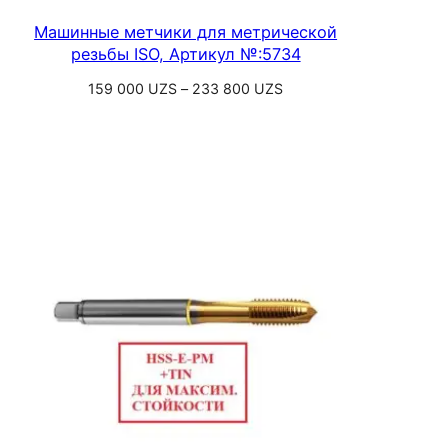
Машинные метчики для метрической
резьбы ISO, Артикул №:5734
Диапазон
159 000
UZS
–
233 800
UZS
цен:
Выберите параметры
159
000 UZS
–
233
800 UZS