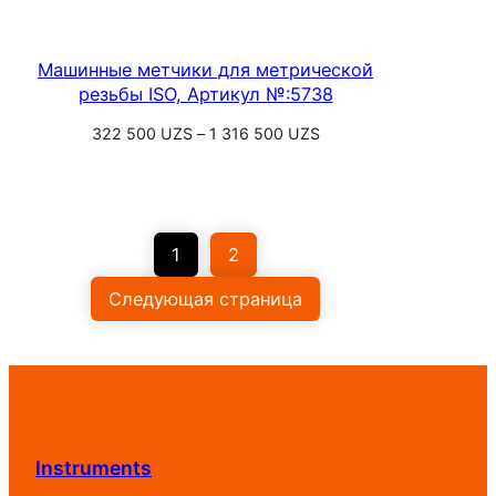
Машинные метчики для метрической
резьбы ISO, Артикул №:5738
Диапазон
322 500
UZS
–
1 316 500
UZS
цен:
Выберите параметры
322
500 UZS
–
1
2
1
316
Следующая страница
500 UZS
Instruments