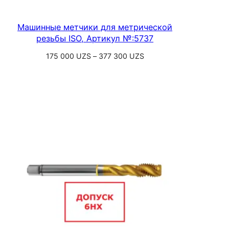
Машинные метчики для метрической
резьбы ISO, Артикул №:5737
Диапазон
175 000
UZS
–
377 300
UZS
цен:
Выберите параметры
175
000 UZS
–
377
300 UZS