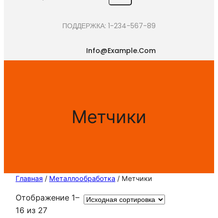
e
a
ПОДДЕРЖКА: 1-234-567-89
r
c
Info@example.com
h
Метчики
Главная
/
Металлообработка
/ Метчики
Отображение 1–
16 из 27