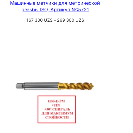
Машинные метчики для метрической
резьбы ISO, Артикул №:5721
Диапазон
167 300
UZS
–
269 300
UZS
цен:
Выберите параметры
167
300 UZS
–
269
300 UZS