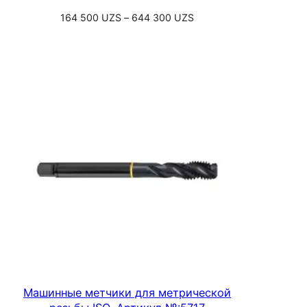
Диапазон
164 500
UZS
–
644 300
UZS
цен:
Выберите параметры
164
500 UZS
–
644
300 UZS
Машинные метчики для метрической