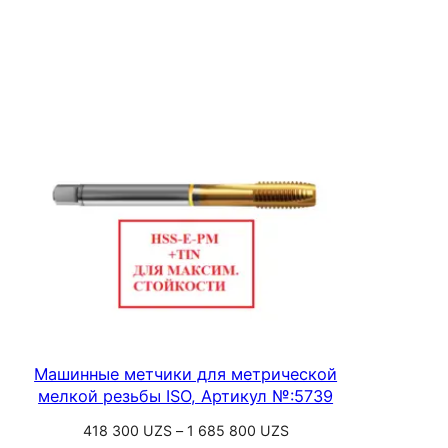
Выберите параметры
249
300 UZS
–
610
300 UZS
Машинные метчики для метрической
мелкой резьбы ISO, Артикул №:5739
Диапазон
418 300
UZS
–
1 685 800
UZS