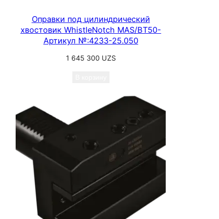
Оправки под цилиндрический
хвостовик WhistleNotch MAS/BT50-
Артикул №:4233-25.050
1 645 300
UZS
В корзину