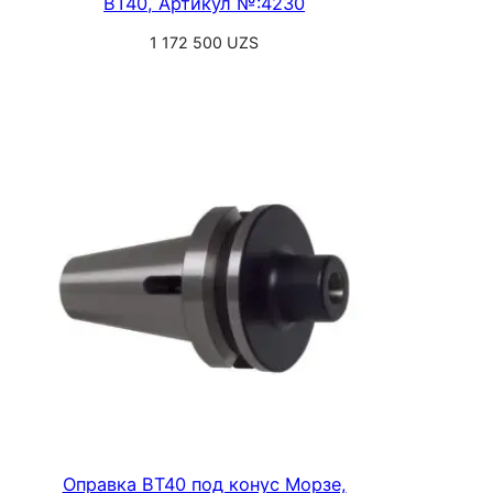
BT40, Артикул №:4230
1 172 500
UZS
Выберите параметры
Оправка BT40 под конус Морзе,