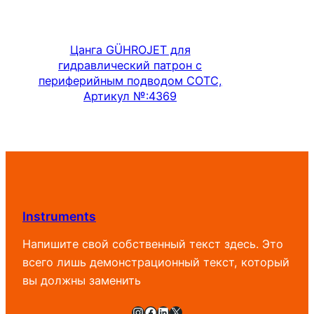
Цанга GÜHROJET для
гидравлический патрон с
периферийным подводом СОТС,
Артикул №:4369
Подробнее
Instruments
Напишите свой собственный текст здесь. Это
всего лишь демонстрационный текст, который
вы должны заменить
Instagram
Facebook
LinkedIn
X