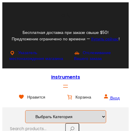
Перейти
к
Facebook
Instagram
X
YouTube
содержимому
Бесплатная доставка при заказе свыше $50!
Предложение ограничено по времени —
Купить сейчас
!
Указатель
Отслеживание
местонахождения магазина
Вашего заказа
Instruments
Нравится
Корзина
Вход
S