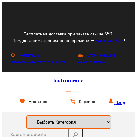
Перейти
к
Facebook
Instagram
X
YouTube
содержимому
Бесплатная доставка при заказе свыше $50!
Предложение ограничено по времени —
Купить сейчас
!
Указатель
Отслеживание
местонахождения магазина
Вашего заказа
Instruments
Нравится
Корзина
Вход
S