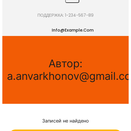
e
a
ПОДДЕРЖКА: 1-234-567-89
r
c
Info@example.com
h
Автор:
a.anvarkhonov@gmail.c
Записей не найдено