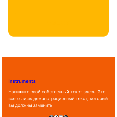
Twitter
Instagram
LinkedIn
WhatsApp
Facebook
Instruments
Напишите свой собственный текст здесь. Это
всего лишь демонстрационный текст, который
вы должны заменить
Instagram
Facebook
LinkedIn
X