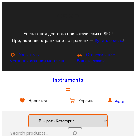
Перейти
к
Facebook
Instagram
X
YouTube
содержимому
Бесплатная доставка при заказе свыше $50!
Предложение ограничено по времени —
Купить сейчас
!
Указатель
Отслеживание
местонахождения магазина
Вашего заказа
Instruments
Нравится
Корзина
Вход
S