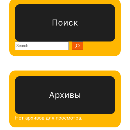
Поиск
S
e
a
r
c
h
Архивы
Нет архивов для просмотра.