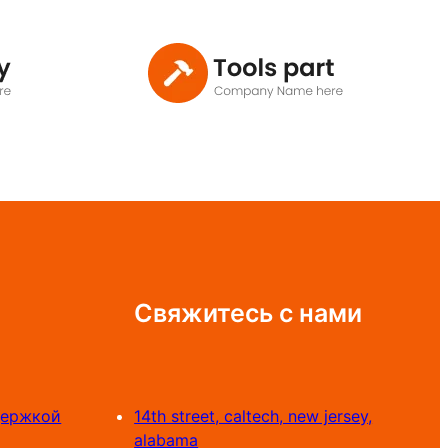
Свяжитесь с нами
держкой
14th street, caltech, new jersey,
alabama