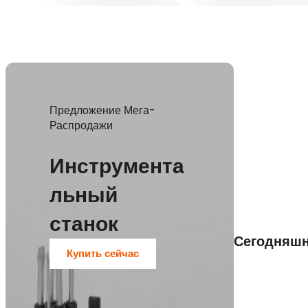
Предложение Мега-
Распродажи
Инструмента
льный
станок
Сегодняш
Купить сейчас