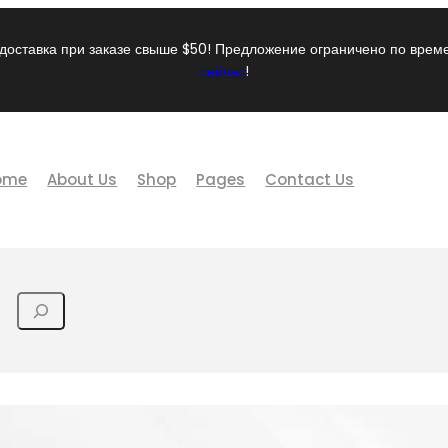
доставка при заказе свыше $50! Предложение ограничено по вре
сейчас
!
ome
About Us
Shop
Pages
Contact Us